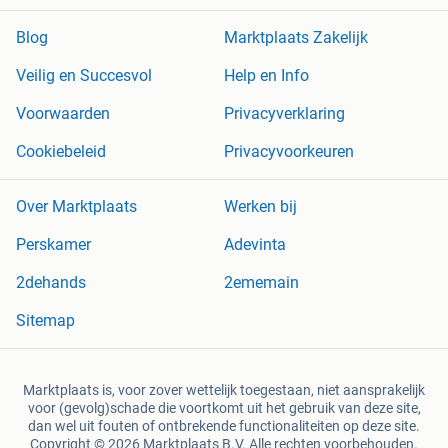
Blog
Marktplaats Zakelijk
Veilig en Succesvol
Help en Info
Voorwaarden
Privacyverklaring
Cookiebeleid
Privacyvoorkeuren
Over Marktplaats
Werken bij
Perskamer
Adevinta
2dehands
2ememain
Sitemap
Marktplaats is, voor zover wettelijk toegestaan, niet aansprakelijk
voor (gevolg)schade die voortkomt uit het gebruik van deze site,
dan wel uit fouten of ontbrekende functionaliteiten op deze site.
Copyright © 2026 Marktplaats B.V. Alle rechten voorbehouden.