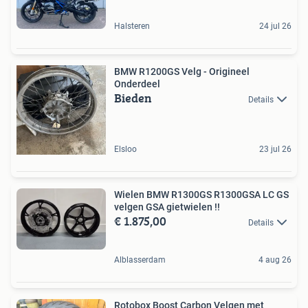
Halsteren
24 jul 26
BMW R1200GS Velg - Origineel
Onderdeel
Bieden
Details
Elsloo
23 jul 26
Wielen BMW R1300GS R1300GSA LC GS
velgen GSA gietwielen !!
€ 1.875,00
Details
Alblasserdam
4 aug 26
Rotobox Boost Carbon Velgen met