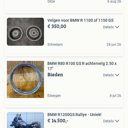
Gilze
6 aug 26
Velgen voor BMW R 1100 of 1150 GS
€ 350,00
Details
Schiedam
24 jun 26
BMW R80 R100 GS R achtervelg 2.50 x
17"
Bieden
Details
Eibergen
8 jul 26
BMW R1200GS Rallye - Uniek!
€ 14.500,-
Details