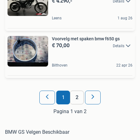
€ 4.290,-
Details
Leens
1 aug 26
Voorvelg met spaken bmw f650 gs
€ 70,00
Details
Bilthoven
22 apr 26
1
2
Pagina 1 van 2
BMW GS Velgen Beschikbaar