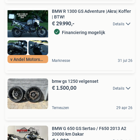
BMW R 1300 GS Adventure |Akra| Koffer
| BTW!
€ 29.990,-
Details
Financiering mogelijk
v Andel Motorsport
Marknesse
31 jul 26
bmw gs 1250 velgenset
€ 1.500,00
Details
Terneuzen
29 apr 26
BMW G 650 GS Sertao / F650 2013 A2
20000 km Dakar