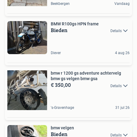
Beekbergen
Vandaag
BMW R100gs HPN frame
Bieden
Details
Diever
4 aug 26
bmw r 1200 gs adventure achtervelg
bmw gs velgen bmw gsa
€ 350,00
Details
's-Gravenhage
31 jul 26
bmw velgen
Bieden
Details