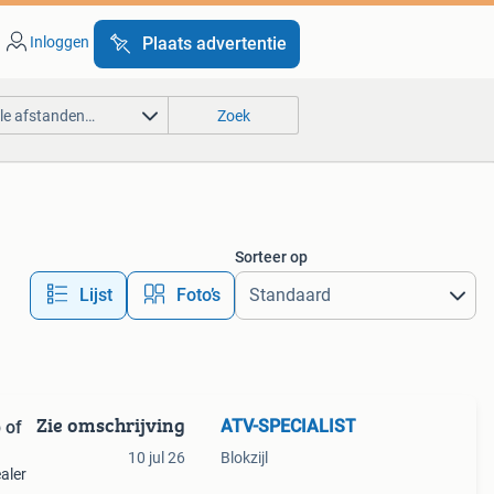
Inloggen
Plaats advertentie
lle afstanden…
Zoek
Sorteer op
Lijst
Foto’s
Zie omschrijving
ATV-SPECIALIST
 of
10 jul 26
Blokzijl
aler