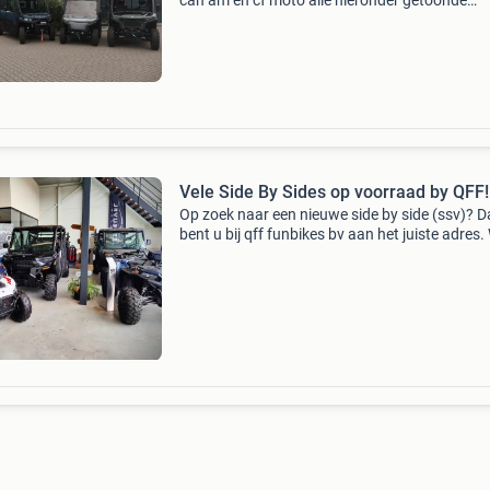
can am en cf moto alle hieronder getoonde
modellen zijn met t (trekker) kenteken leverbaa
getoonde prijzen zijn incl. 21% Btw. Meerkost
kenteken
Vele Side By Sides op voorraad by QFF!
Op zoek naar een nieuwe side by side (ssv)? 
bent u bij qff funbikes bv aan het juiste adres. 
zijn een van de grootste ssv dealers van neder
met vele modellen zowel nieuw als gebruikt op