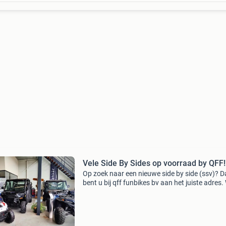
Vele Side By Sides op voorraad by QFF!
Op zoek naar een nieuwe side by side (ssv)? 
bent u bij qff funbikes bv aan het juiste adres. 
zijn een van de grootste ssv dealers van neder
met vele modellen zowel nieuw als gebruikt op