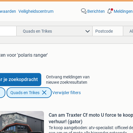
waarden
Veiligheidscentrum
Berichten
Meldingen
Quads en Trikes
A
ten
voor 'polaris ranger'
Ontvang meldingen van
r je zoekopdracht
nieuwe zoekresultaten
Quads en Trikes
Verwijder filters
Can am Traxter Cf moto U force te koop
verhuur! (gator)
Te koop aangeboden: atv-specialist: officeel de