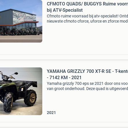
CFMOTO QUADS/ BUGGYS Ruime voor
bij ATV-Specialist
Cfmoto ruime voorraad bij atv-specialist! Ont
nieuwste cfmoto cforce, uforce en zforce mode
Cfmoto cforce atv’s 2025 cforce 450 s agri t3
6.399,- Cforce 450 s l7e € 6.999,- + &
YAMAHA GRIZZLY 700 XT-R SE - T-ken
- 7142 KM - 2021
Yamaha grizzly 700 eps se 2021 door ons voo
van groot onderhoud. Deze quad is uitgevoer
elektronische stuurbekrachtiging (eps) en voo
van t-kenteken. Het betreft een btw voertuig. D
2021