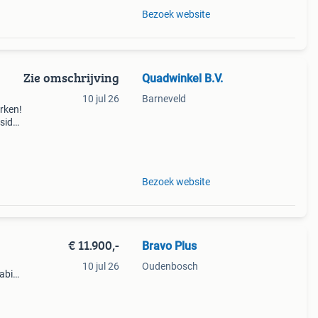
Bezoek website
Zie omschrijving
Quadwinkel B.V.
10 jul 26
Barneveld
rken!
side-
asaki
ui
Bezoek website
€ 11.900,-
Bravo Plus
10 jul 26
Oudenbosch
kabine