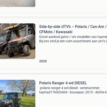
Side-by-side UTV’s – Polaris / Can-Am /
CFMoto / Kawasaki
Groot aanbod gator / utv modellen van topme
Bij ons vind je een ruim assortiment aan utv’s (
by-sides) van merken als can-am, polaris, kaw
en cfmoto geschikt voor zowel recreatief gebr
2026
Polaris Ranger 4 wd DIESEL
-polaris ranger 4 wd diesel - serienummer;
taprtad17k003404 - bouwjaar; 2015 - dichte 
- trekhaak - met klepbaak - prijs € 11.900,00
Excl.btw voor meer info graag bellen naar +31
625568920