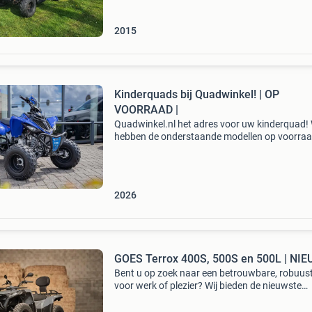
2015
Kinderquads bij Quadwinkel! | OP
VOORRAAD |
Quadwinkel.nl het adres voor uw kinderquad! 
hebben de onderstaande modellen op voorraa
yamaha: pw50 nieuw € 2.299,- Incl. Btw yfz50
nieuw € 3.099- Incl. Btw yfm110r nieuw € 4.0
2026
GOES Terrox 400S, 500S en 500L | NIE
Bent u op zoek naar een betrouwbare, robuust
voor werk of plezier? Wij bieden de nieuwste
modellen van goes aan: de 400s , 500s eps en
eps . Deze quads staan bekend om hun uitste