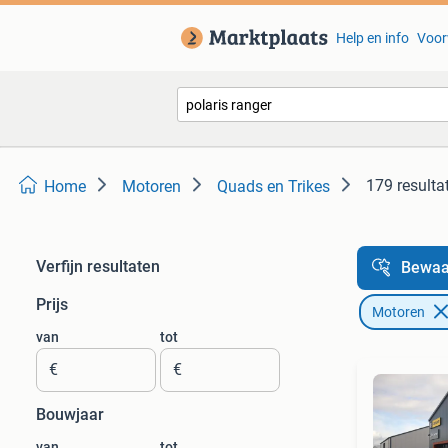
Help en info
Voor
179 resulta
Home
Motoren
Quads en Trikes
Verfijn resultaten
Bewaa
Prijs
Motoren
van
tot
€
€
Bouwjaar
van
tot