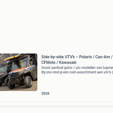
Side-by-side UTV’s – Polaris / Can-Am /
CFMoto / Kawasaki
Groot aanbod gator / utv modellen van topme
Bij ons vind je een ruim assortiment aan utv’s (
by-sides) van merken als can-am, polaris, kaw
en cfmoto geschikt voor zowel recreatief gebr
2026