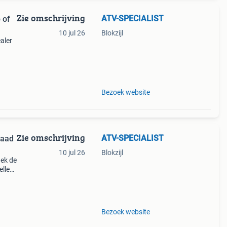
Zie omschrijving
ATV-SPECIALIST
 of
10 jul 26
Blokzijl
aler
r,
en
Bezoek website
Zie omschrijving
ATV-SPECIALIST
raad
10 jul 26
Blokzijl
dek de
llen.
b €
Bezoek website