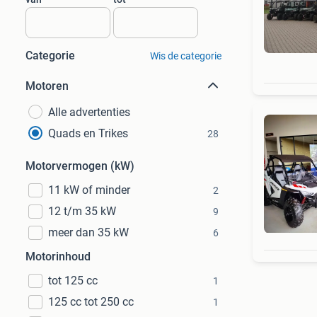
Categorie
Wis de categorie
Motoren
Alle advertenties
Quads en Trikes
28
Motorvermogen (kW)
11 kW of minder
2
12 t/m 35 kW
9
meer dan 35 kW
6
Motorinhoud
tot 125 cc
1
125 cc tot 250 cc
1