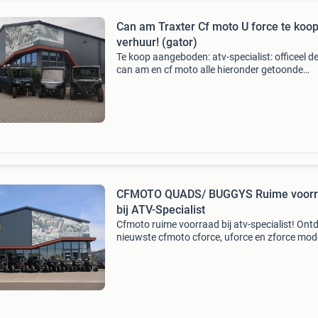
Can am Traxter Cf moto U force te koop
verhuur! (gator)
Te koop aangeboden: atv-specialist: officeel de
can am en cf moto alle hieronder getoonde
modellen zijn met t (trekker) kenteken leverbaa
getoonde prijzen zijn incl. 21% Btw. Meerkost
kenteken
CFMOTO QUADS/ BUGGYS Ruime voor
bij ATV-Specialist
Cfmoto ruime voorraad bij atv-specialist! Ont
nieuwste cfmoto cforce, uforce en zforce mode
Cfmoto cforce atv’s 2025 cforce 450 s agri t3
6.399,- Cforce 450 s l7e € 6.999,- + &