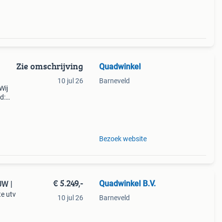
Zie omschrijving
Quadwinkel
10 jul 26
Barneveld
Wij
d:
99,
Bezoek website
€ 5.249,-
Quadwinkel B.V.
UW |
e utv
10 jul 26
Barneveld
 500l
kende