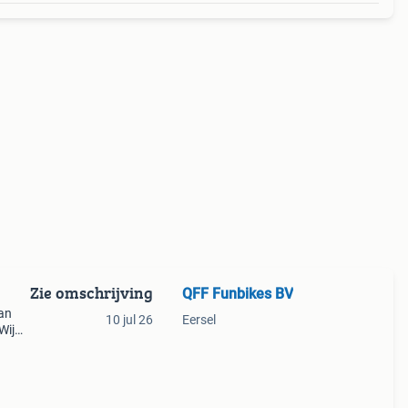
Zie omschrijving
QFF Funbikes BV
Dan
10 jul 26
Eersel
Wij
land,
 v