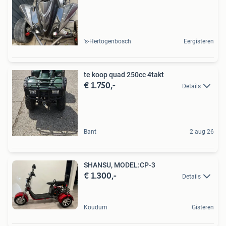
's-Hertogenbosch
Eergisteren
te koop quad 250cc 4takt
€ 1.750,-
Details
Bant
2 aug 26
SHANSU, MODEL:CP-3
€ 1.300,-
Details
Koudum
Gisteren