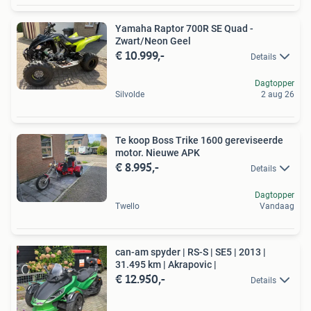
Yamaha Raptor 700R SE Quad -
Zwart/Neon Geel
€ 10.999,-
Details
Dagtopper
Silvolde
2 aug 26
Te koop Boss Trike 1600 gereviseerde
motor. Nieuwe APK
€ 8.995,-
Details
Dagtopper
Twello
Vandaag
can-am spyder | RS-S | SE5 | 2013 |
31.495 km | Akrapovic |
€ 12.950,-
Details