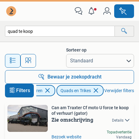
Quads en Trikes
Sorteer op
Alle afstanden…
Bewaar je zoekopdracht
Filters
Motoren
Quads en Trikes
Verwijder filters
Can am Traxter Cf moto U force te koop
of verhuur! (gator)
Zie omschrijving
Details
Topadvertentie
Bezoek website
Vandaag