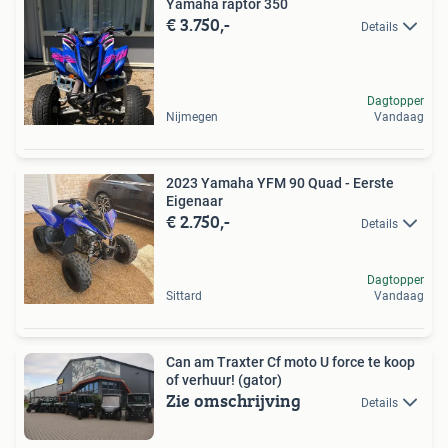
Yamaha raptor 350
€ 3.750,-
Details
Dagtopper
Nijmegen
Vandaag
2023 Yamaha YFM 90 Quad - Eerste
Eigenaar
€ 2.750,-
Details
Dagtopper
Sittard
Vandaag
Can am Traxter Cf moto U force te koop
of verhuur! (gator)
Zie omschrijving
Details