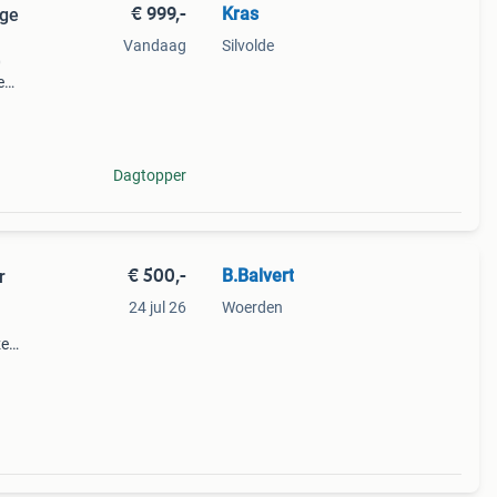
€ 999,-
Kras
nge
Vandaag
Silvolde
0
e
at
Dagtopper
€ 500,-
B.Balvert
r
24 jul 26
Woerden
ze
tuin