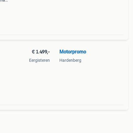
 naar
n
t. ✅
€ 1.499,-
Motorpromo
Eergisteren
Hardenberg
e en
ratis