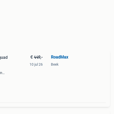
€ 449,-
RoadMax
quad
10 jul 26
Beek
in
telt