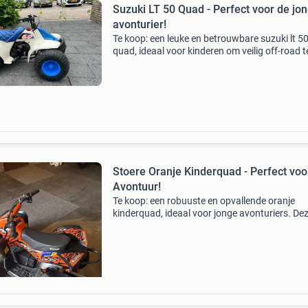
Suzuki LT 50 Quad - Perfect voor de jo
avonturier!
Te koop: een leuke en betrouwbare suzuki lt 5
quad, ideaal voor kinderen om veilig off-road t
rijden. Deze quad is gebruiksvriendelijk en sta
bekend om zijn duurzaamheid. Perfect voor
urenlang spe
Stoere Oranje Kinderquad - Perfect voo
Avontuur!
Te koop: een robuuste en opvallende oranje
kinderquad, ideaal voor jonge avonturiers. De
quad is in goede staat en klaar voor veel
speelplezier. Perfect voor off-road rijden in de 
of op afgeslo