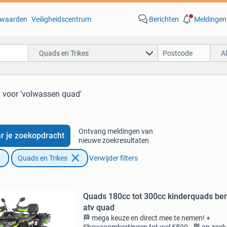
waarden
Veiligheidscentrum
Berichten
Meldingen
Quads en Trikes
A
n
voor 'volwassen quad'
Ontvang meldingen van
r je zoekopdracht
nieuwe zoekresultaten
Quads en Trikes
Verwijder filters
Quads 180cc tot 300cc kinderquads be
atv quad
🏁 mega keuze en direct mee te nemen! +