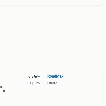
€ 849,-
RoadMax
/h
31 jul 26
Sittard
n,
nu op
en
model