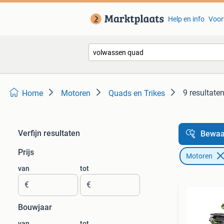
Help en info
Voor
9 resultate
Home
Motoren
Quads en Trikes
Verfijn resultaten
Bewaa
Prijs
Motoren
van
tot
€
€
Bouwjaar
van
tot