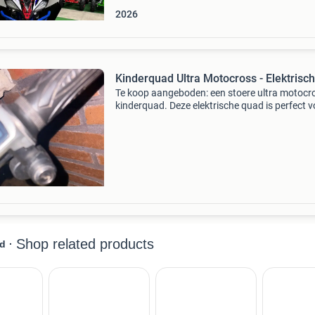
2026
Kinderquad Ultra Motocross - Elektrisch
Te koop aangeboden: een stoere ultra motocr
kinderquad. Deze elektrische quad is perfect v
jonge avonturiers en biedt urenlang speelplezi
quad is voorzien van een accu-indicator op he