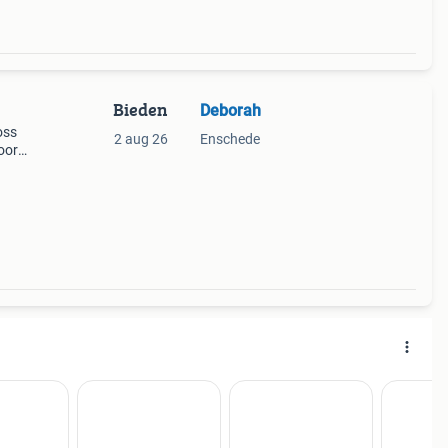
Bieden
Deborah
oss
2 aug 26
Enschede
oor
er. De
t stu