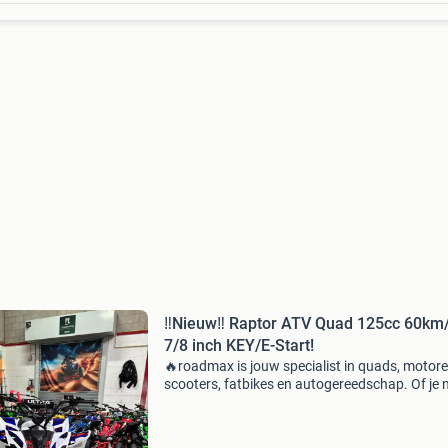
‼️Nieuw‼️ Raptor ATV Quad 125cc 60km
7/8 inch KEY/E-Start!
🔥roadmax is jouw specialist in quads, motore
scooters, fatbikes en autogereedschap. Of je 
pad gaat of sleutelt in de werkplaats, wij bied
alles voor jou rit en avontuur. Te koop nieuw 