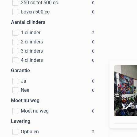
250 cc tot 500 cc
0
boven 500 cc
0
Aantal cilinders
1 cilinder
2
2 cilinders
0
3 cilinders
0
4 cilinders
0
Garantie
Ja
0
Nee
0
Moet nu weg
Moet nu weg
0
Levering
Ophalen
2