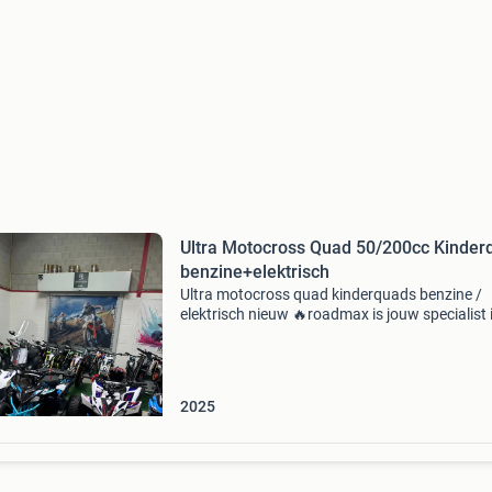
Ultra Motocross Quad 50/200cc Kinder
benzine+elektrisch
Ultra motocross quad kinderquads benzine /
elektrisch nieuw 🔥roadmax is jouw specialist 
quads, motoren, scooters, fatbikes en
autogereedschap. Of je nu op pad gaat of sleu
in de werkplaats, wi
2025