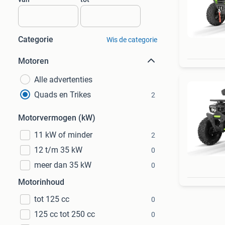
Categorie
Wis de categorie
Motoren
Alle advertenties
Quads en Trikes
2
Motorvermogen (kW)
11 kW of minder
2
12 t/m 35 kW
0
meer dan 35 kW
0
Motorinhoud
tot 125 cc
0
125 cc tot 250 cc
0