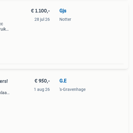
€ 1.100,-
Gjs
28 jul 26
Notter
cc
ruik
owel
€ 950,-
G.E
ers!
1 aug 26
's-Gravenhage
klaar
ren in