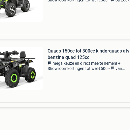
Showroomkortingen tot wel €500,- 🏁 op zoek
betrouwbare en veilige quads voor kinderen e
volwassenen? Bij ons vind je altijd wat je zoek
Kom grat
Quads 150cc tot 300cc kinderquads atv
benzine quad 125cc
🏁 mega keuze en direct mee te nemen! +
Showroomkortingen tot wel €500,- 🏁 van
kinderquad tot volwassen offroad quad,veilig
betrouwbare quads voor elke leeftijd! ✅ Kom g
testen –