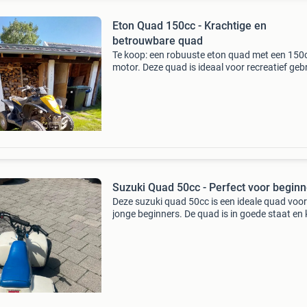
Eton Quad 150cc - Krachtige en
betrouwbare quad
Te koop: een robuuste eton quad met een 150
motor. Deze quad is ideaal voor recreatief geb
en biedt veel rijplezier. De motor is krachtig en
betrouwbaar, starten en lopen, perfect voor z
beg
Suzuki Quad 50cc - Perfect voor beginn
Deze suzuki quad 50cc is een ideale quad voor
jonge beginners. De quad is in goede staat en 
voor veel plezier. Perfect voor off-road avontu
de tuin of op eigen terrein. Start en rijdt goed