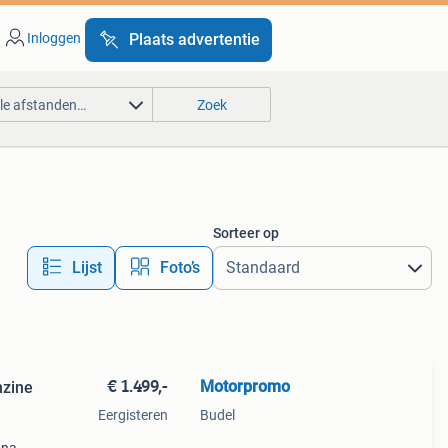
Inloggen
Plaats advertentie
lle afstanden…
Zoek
Sorteer op
Lijst
Foto’s
€ 1.499,-
Motorpromo
nzine
Eergisteren
Budel