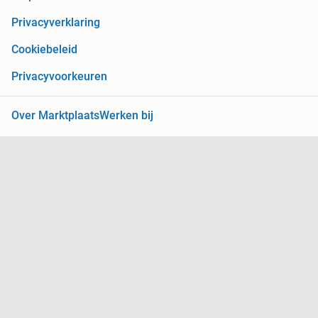
Privacyverklaring
Cookiebeleid
Privacyvoorkeuren
Over Marktplaats
Werken bij
Perskamer
Adevinta
2dehands
2ememain
Sitemap
Marktplaats is, voor zover wettelijk toegestaan, niet
aansprakelijk voor (gevolg)schade die voortkomt uit het gebruik
van deze site, dan wel uit fouten of ontbrekende functionaliteiten
op deze site.
Copyright © 2026 Marktplaats B.V. Alle rechten voorbehouden.
een
onderneming