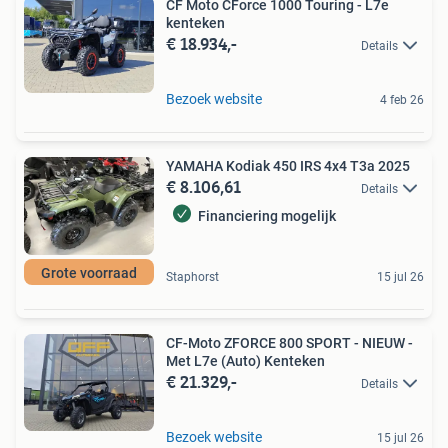
CF Moto CForce 1000 Touring - L7e
kenteken
€ 18.934,-
Details
Bezoek website
4 feb 26
YAMAHA Kodiak 450 IRS 4x4 T3a 2025
€ 8.106,61
Details
Financiering mogelijk
Grote voorraad
Staphorst
15 jul 26
CF-Moto ZFORCE 800 SPORT - NIEUW -
Met L7e (Auto) Kenteken
€ 21.329,-
Details
Bezoek website
15 jul 26