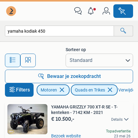
Quads en Trikes
Sorteer op
Alle afstanden…
Bewaar je zoekopdracht
Filters
Motoren
Quads en Trikes
Verwijder f
YAMAHA GRIZZLY 700 XT-R SE - T-
kenteken - 7142 KM - 2021
€ 10.500,-
Details
Topadvertentie
Bezoek website
23 mei 26