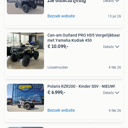
Zie omschrijving
Details
Bezoek website
13 jul 26
Can-am Outland PRO HD5 Vergelijkbaar
met Yamaha Kodiak 450
€ 10.099,-
Details
IJsselmuiden
4 feb 26
Polaris RZR200 - Kinder SSV - NIEUW!
€ 6.999,-
Details
Bezoek website
4 feb 26