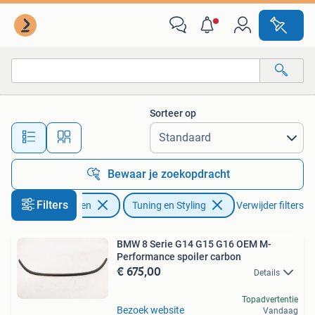
Tuning en Styling
Sorteer op
Alle afstanden…
Bewaar je zoekopdracht
Filters
Motoren
Tuning en Styling
Verwijder filters
BMW 8 Serie G14 G15 G16 OEM M-
Performance spoiler carbon
€ 675,00
Details
Topadvertentie
Bezoek website
Vandaag