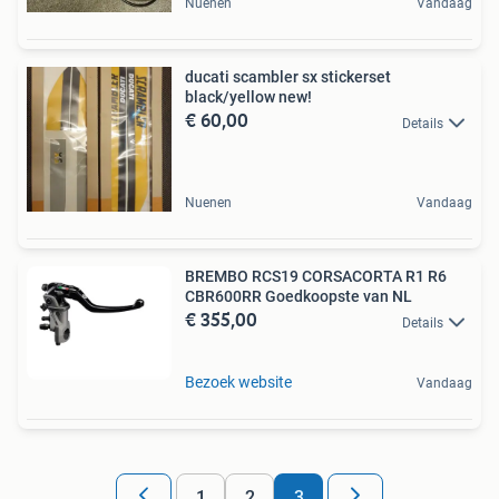
Nuenen
Vandaag
ducati scambler sx stickerset
black/yellow new!
€ 60,00
Details
Nuenen
Vandaag
BREMBO RCS19 CORSACORTA R1 R6
CBR600RR Goedkoopste van NL
€ 355,00
Details
Bezoek website
Vandaag
1
2
3