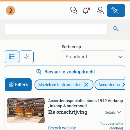
Accordeons
Sorteer op
Alle afstanden…
Bewaar je zoekopdracht
Filters
Muziek en Instrumenten
Accordeons
Accordeonspecialist sinds 1949 Verkoop
, Inkoop & onderhoud
Zie omschrijving
Details
Topadvertentie
Bezoek website
Vandaag