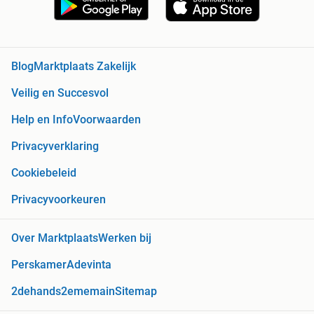
Blog
Marktplaats Zakelijk
Veilig en Succesvol
Help en Info
Voorwaarden
Privacyverklaring
Cookiebeleid
Privacyvoorkeuren
Over Marktplaats
Werken bij
Perskamer
Adevinta
2dehands
2ememain
Sitemap