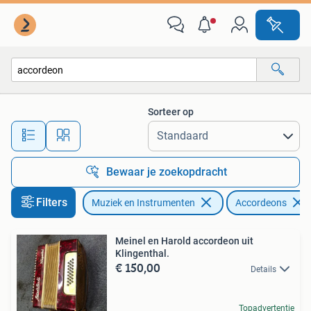
Accordeons
Sorteer op
Alle afstanden…
Bewaar je zoekopdracht
Filters
Muziek en Instrumenten
Accordeons
Meinel en Harold accordeon uit
Klingenthal.
€ 150,00
Details
Topadvertentie