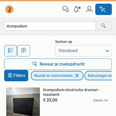
Behuizingen en Koffers
Sorteer op
Alle afstanden…
Bewaar je zoekopdracht
Filters
Muziek en Instrumenten
Behuizingen en K
Drumpodium electrische drumset -
maatwerk
€ 25,00
Details