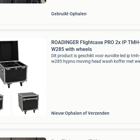
Gebruikt
Ophalen
ROADINGER Flightcase PRO 2x IP TMH
W285 with wheels
Dit product is geschikt voor eurolite led ip tmh-
w285 hypno moving head wash koffer met wie
pro-versie met 2 apparaatcompartimenten me
accessoirecompartiment binnenkant met
schuimvulling deksel
Nieuw
Ophalen of Verzenden