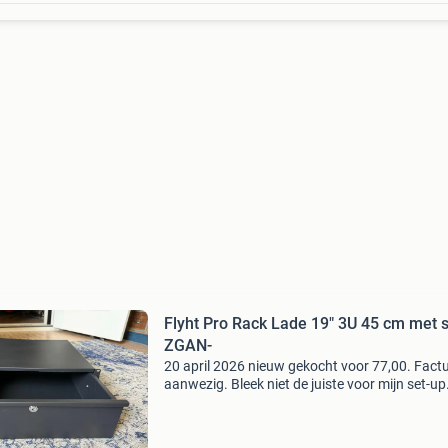
Flyht Pro Rack Lade 19" 3U 45 cm met sl
ZGAN-
20 april 2026 nieuw gekocht voor 77,00. Fact
aanwezig. Bleek niet de juiste voor mijn set-up
Inch reklade 45 cm 3 he met slot stevige en
eenvoudig te gebruiken afsluitbare metalen
racklade voll