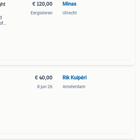
€ 120,00
Minas
ght
Eergisteren
Utrecht
nd
of
rom
€ 40,00
Rik Kuipéri
8 jun 26
Amsterdam