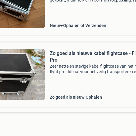
gekocht, maar te klein voor mijn toepassing. I
nieuw. Nieuwprijs is €88. Vragen over minimal
uiterste prijs worden genegeerd. Gegevens va
Nieuw
Ophalen of Verzenden
Zo goed als nieuwe kabel flightcase - Fl
Pro
Zeer nette en stevige kabel flightcase van het
flyht pro. Ideaal voor het veilig transporteren 
opbergen van al je kabels. De flightcase is zo 
als nieuw en heeft minimale gebruikssporen. 
Zo goed als nieuw
Ophalen