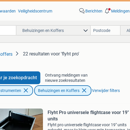
waarden
Veiligheidscentrum
Berichten
Meldingen
Behuizingen en Koffers
A
22 resultaten
voor 'flyht pro'
offers
Ontvang meldingen van
r je zoekopdracht
nieuwe zoekresultaten
nstrumenten
Behuizingen en Koffers
Verwijder filters
Flyht Pro universele flightcase voor 19"
units
Flyht pro universele flightcase voor 19" units