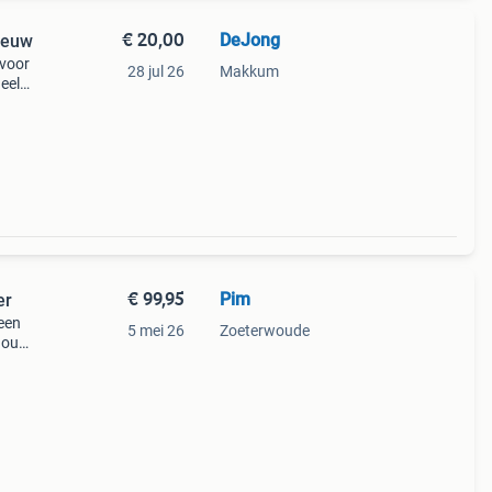
€ 20,00
DeJong
Nieuw
 voor
28 jul 26
Makkum
ueel
rs die
r
€ 99,95
Pim
er
leen
5 mei 26
Zoeterwoude
 oud.
omann.
t