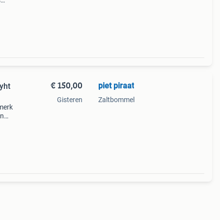
s
e of
n
€ 150,00
piet piraat
yht
Gisteren
Zaltbommel
 merk
en
goed
V