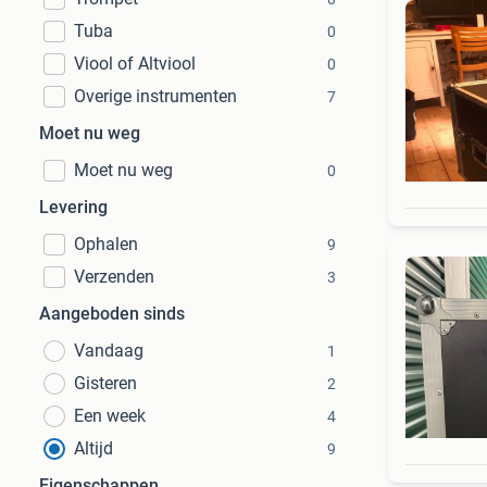
Tuba
0
Viool of Altviool
0
Overige instrumenten
7
Moet nu weg
Moet nu weg
0
Levering
Ophalen
9
Verzenden
3
Aangeboden sinds
Vandaag
1
Gisteren
2
Een week
4
Altijd
9
Eigenschappen