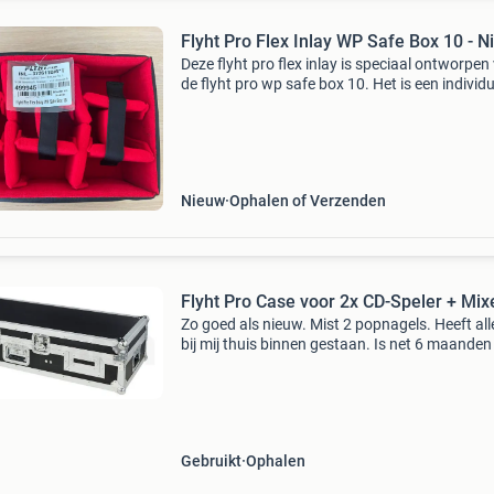
Flyht Pro Flex Inlay WP Safe Box 10 - 
Deze flyht pro flex inlay is speciaal ontworpen
de flyht pro wp safe box 10. Het is een individ
aanpasbare inlay met stevige, gevoerde divide
met klittenband naar wens kunnen worden ve
Nieuw
Ophalen of Verzenden
Flyht Pro Case voor 2x CD-Speler + Mix
Zo goed als nieuw. Mist 2 popnagels. Heeft al
bij mij thuis binnen gestaan. Is net 6 maanden
Eventueel met originele doos. Gekocht bij th
Robuuste flightcase van flyht pro, speciaal on
Gebruikt
Ophalen