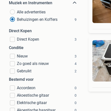
Muziek en Instrumenten
Alle advertenties
Behuizingen en Koffers
9
Direct Kopen
Direct Kopen
3
Conditie
Nieuw
3
Zo goed als nieuw
4
Gebruikt
2
Bestemd voor
Accordeon
0
Akoestische gitaar
0
Elektrische gitaar
0
Akoestische basgitaar
0