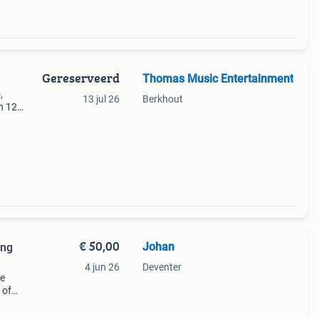
Gereserveerd
Thomas Music Entertainment
,
13 jul 26
Berkhout
n 12".
op de
€ 50,00
Johan
ing
4 jun 26
Deventer
se
 of
39;s
ille