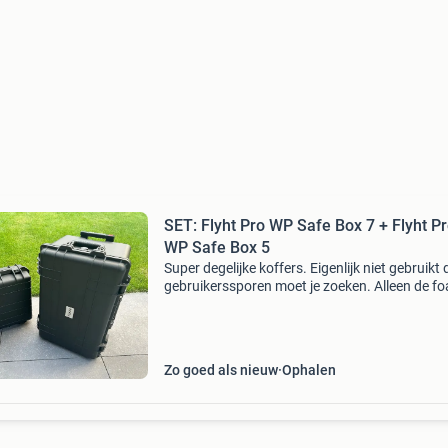
SET: Flyht Pro WP Safe Box 7 + Flyht P
WP Safe Box 5
Super degelijke koffers. Eigenlijk niet gebruikt
gebruikerssporen moet je zoeken. Alleen de f
inhoud ontbreekt (zie ook de foto’s) set bestaat
flyht pro wp safe box 7 ip65 rolkoffer flyht
Zo goed als nieuw
Ophalen