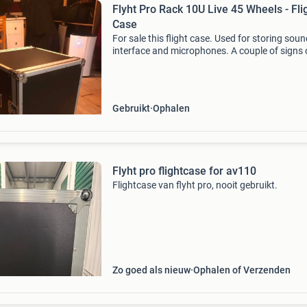
Flyht Pro Rack 10U Live 45 Wheels - Fli
Case
For sale this flight case. Used for storing sou
interface and microphones. A couple of signs 
use as seen in photos 3 and 4, but perfectly
functional. Original price was 199€, bought f
tho
Gebruikt
Ophalen
Flyht pro flightcase for av110
Flightcase van flyht pro, nooit gebruikt.
Zo goed als nieuw
Ophalen of Verzenden