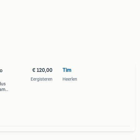
€ 120,00
Tim
ro
Eergisteren
Heerlen
 dus
oam
 uit: