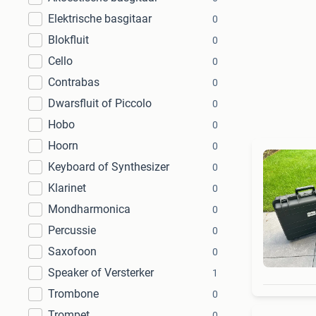
Elektrische basgitaar
0
Blokfluit
0
Cello
0
Contrabas
0
Dwarsfluit of Piccolo
0
Hobo
0
Hoorn
0
Keyboard of Synthesizer
0
Klarinet
0
Mondharmonica
0
Percussie
0
Saxofoon
0
Speaker of Versterker
1
Trombone
0
Trompet
0