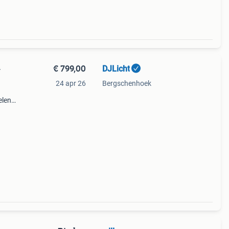
€ 799,00
DJLicht
-
24 apr 26
Bergschenhoek
len,
t 1