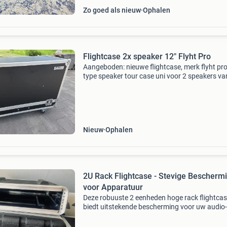
Zo goed als nieuw
Ophalen
Flightcase 2x speaker 12" Flyht Pro
Aangeboden: nieuwe flightcase, merk flyht pro
type speaker tour case uni voor 2 speakers va
Met lichte beschadiging door vervoer, te zien 
foto. In het midden een vak voor kabels etc.
Nieuw
Ophalen
2U Rack Flightcase - Stevige Bescherm
voor Apparatuur
Deze robuuste 2 eenheden hoge rack flightca
biedt uitstekende bescherming voor uw audio-
lichtapparatuur. Ideaal voor muzikanten, dj&#
en technici die hun waardevolle spullen veilig w