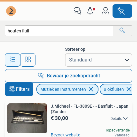
Blaasinstrumenten | Blokfluiten
Sorteer op
Alle afstanden…
Bewaar je zoekopdracht
Filters
Muziek en Instrumenten
Blokfluiten
J.Michael - FL-380SE - - Basfluit - Japan
(Zonder
€ 30,00
Details
Topadvertentie
Bezoek website
Vandaag