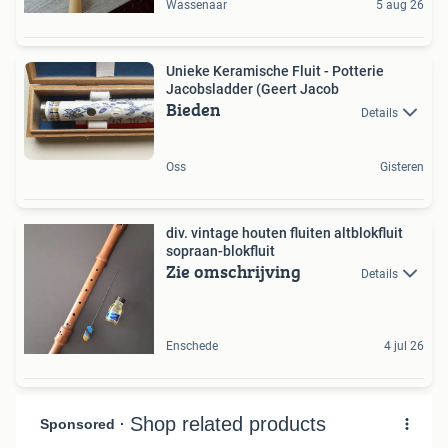
Wassenaar
5 aug 26
Unieke Keramische Fluit - Potterie
Jacobsladder (Geert Jacob
Bieden
Details
Oss
Gisteren
div. vintage houten fluiten altblokfluit
sopraan-blokfluit
Zie omschrijving
Details
Enschede
4 jul 26