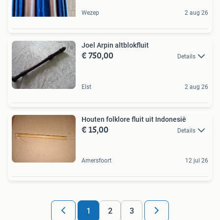
Wezep
2 aug 26
Joel Arpin altblokfluit
€ 750,00
Details
Elst
2 aug 26
Houten folklore fluit uit Indonesië
€ 15,00
Details
Amersfoort
12 jul 26
1
2
3