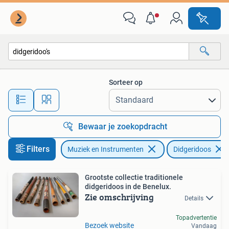
Blaasinstrumenten | Didgeridoos
Sorteer op
Alle afstanden…
Bewaar je zoekopdracht
Filters
Muziek en Instrumenten
Didgeridoos
Grootste collectie traditionele
didgeridoos in de Benelux.
Zie omschrijving
Details
Topadvertentie
Bezoek website
Vandaag