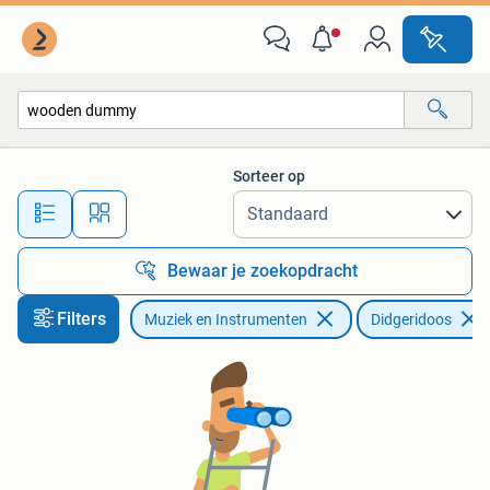
Blaasinstrumenten | Didgeridoos
Sorteer op
Alle afstanden…
Bewaar je zoekopdracht
Filters
Muziek en Instrumenten
Didgeridoos