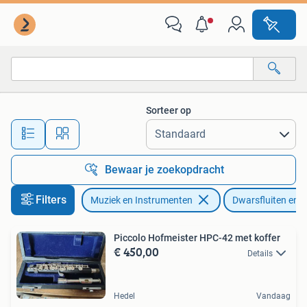
Blaasinstrumenten | Dwarsfluiten en Piccolo's
Sorteer op
Alle afstanden…
Bewaar je zoekopdracht
Filters
Muziek en Instrumenten
Dwarsfluiten en P
Piccolo Hofmeister HPC-42 met koffer
€ 450,00
Details
Hedel
Vandaag