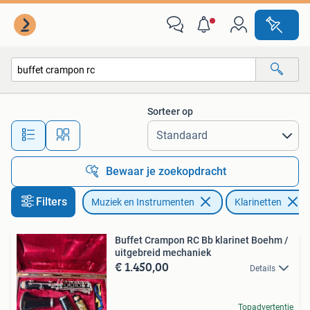
Blaasinstrumenten | Klarinetten
Sorteer op
Alle afstanden…
Bewaar je zoekopdracht
Filters
Muziek en Instrumenten
Klarinetten
Buffet Crampon RC Bb klarinet Boehm /
uitgebreid mechaniek
€ 1.450,00
Details
Topadvertentie