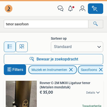
Blaasinstrumenten | Saxofoons
Sorteer op
Alle afstanden…
Bewaar je zoekopdracht
Filters
Muziek en Instrumenten
Saxofoons
Rovner C-2M MKIII Ligatuur tenor
(Metalen mondstuk)
€ 35,00
Details
Topadvertentie