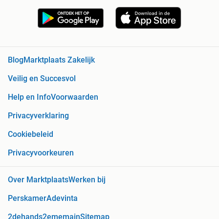
Blog
Marktplaats Zakelijk
Veilig en Succesvol
Help en Info
Voorwaarden
Privacyverklaring
Cookiebeleid
Privacyvoorkeuren
Over Marktplaats
Werken bij
Perskamer
Adevinta
2dehands
2ememain
Sitemap