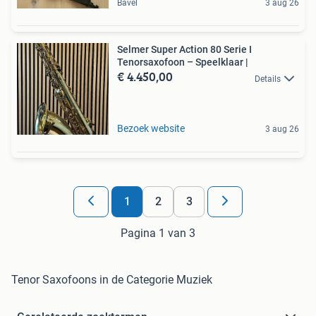
Bavel
3 aug 26
Selmer Super Action 80 Serie I
Tenorsaxofoon – Speelklaar |
€ 4.450,00
Details
Bezoek website
3 aug 26
1
2
3
Pagina 1 van 3
Tenor Saxofoons in de Categorie Muziek