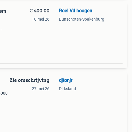
€ 400,00
Roel Vd hoogen
eem
10 mei 26
Bunschoten-Spakenburg
j
m is
Zie omschrijving
djtonjr
27 mei 26
Dirksland
c6000
iend,