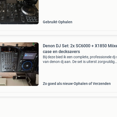
slijtage, het heeft geen invloed op de apparatu
Technische
Gebruikt
Ophalen
Denon DJ Set: 2x SC6000 + X1850 Miixe
case en decksavers
Bij deze bied ik een complete, professionele dj-
van denon dj aan. De set is uiterst zorgvuldig
behandeld, verkeert in absolute nieuwstaat en
vertoont geen enkele kras of andere
gebruikerssporen. A
Zo goed als nieuw
Ophalen of Verzenden