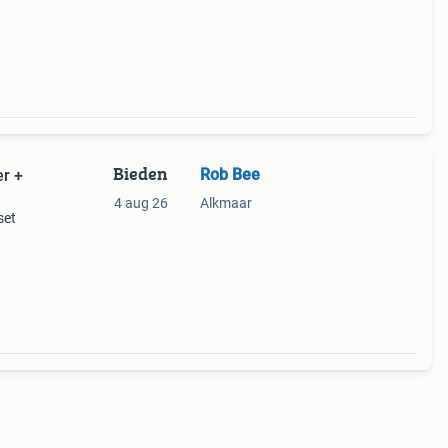
ur.
Bieden
Rob Bee
r +
4 aug 26
Alkmaar
set