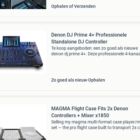
Ophalen of Verzenden
Denon DJ Prime 4+ Professionele
Standalone DJ Controller
Te koop aangeboden: een zo goed als nieuwe
denon dj prime 4+. Deze professionele 4-kana
standalone dj controller is perfect voor zowel 
beginnende als de ervaren dj. Met zijn 10-inch 
touch
Zo goed als nieuw
Ophalen
MAGMA Flight Case Fits 2x Denon
Controllers + Mixer x1850
Selling my magma multi-format case player/m
set — the pro flight case built to transport 2x c
style media players and a 4-channel club mixe
together in one unit. Perfect fit for: ✅ 2x deno