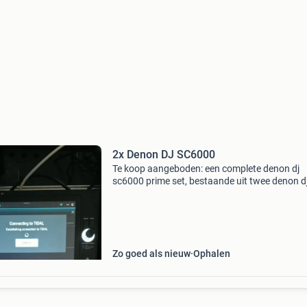
2x Denon DJ SC6000
Te koop aangeboden: een complete denon dj
sc6000 prime set, bestaande uit twee denon d
sc6000 prime mediaspelers. De allen & heath
xone:96 analoge dj-mixer is reeds verkocht en 
geen onderdeel
Zo goed als nieuw
Ophalen