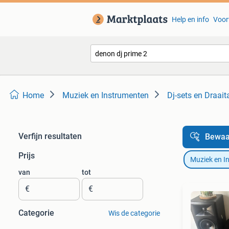
Help en info
Voor
Home
Muziek en Instrumenten
Dj-sets en Draait
Verfijn resultaten
Bewaa
Prijs
Muziek en I
van
tot
€
€
Categorie
Wis de categorie