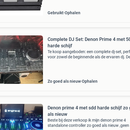
Gebruikt
Ophalen
Complete DJ Set: Denon Prime 4 met 5
harde schijf
Te koop aangeboden: een complete dj-set, per
voor zowel de beginnende als de ervaren dj. De
omvat een denon prime 4 dj-controller, een n
ws100 draadloos microfoonsysteem, skytec
luidsprek
Zo goed als nieuw
Ophalen
Denon prime 4 met sdd harde schijf zo
als nieuw
Beste bij deze verkoop ik mijn denon prime 4
standalone controller zo goed als nieuw ,geen