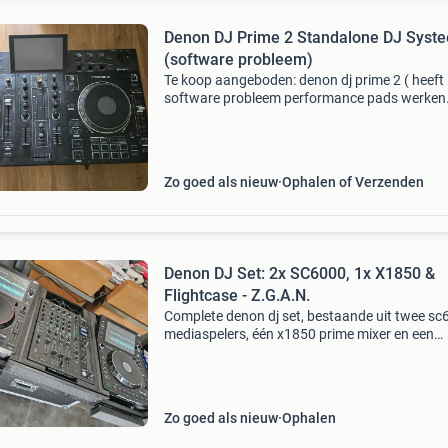
Denon DJ Prime 2 Standalone DJ Syst
(software probleem)
Te koop aangeboden: denon dj prime 2 ( heeft
software probleem performance pads werken
hierdoor niet) missen 2 knoppen standalone d
systeem. Dit professionele 2-kanaals dj systee
perfect voor zow
Zo goed als nieuw
Ophalen of Verzenden
Denon DJ Set: 2x SC6000, 1x X1850 &
Flightcase - Z.G.A.N.
Complete denon dj set, bestaande uit twee s
mediaspelers, één x1850 prime mixer en een
bijbehorende flightcase. De set is nauwelijks
gebruikt en heeft voornamelijk als backup ged
waardoor de
Zo goed als nieuw
Ophalen