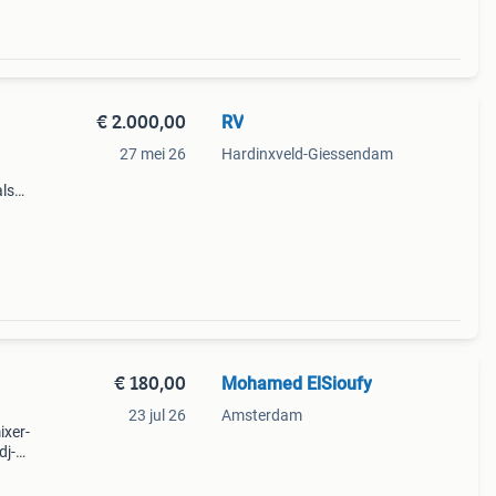
€ 2.000,00
RV
27 mei 26
Hardinxveld-Giessendam
als
de
multi-
€ 180,00
Mohamed ElSioufy
23 jul 26
Amsterdam
ixer-
dj-
r
n sc6