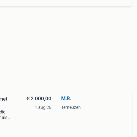
€ 2.000,00
M.R.
met
1 aug 26
Terneuzen
dig
 als
den