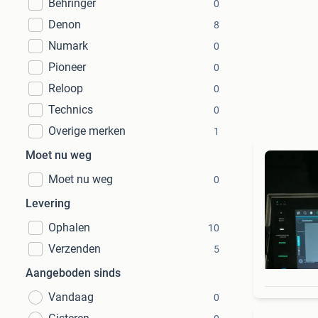
Behringer
0
Denon
8
Numark
0
Pioneer
0
Reloop
0
Technics
0
Overige merken
1
Moet nu weg
Moet nu weg
0
Levering
Ophalen
10
Verzenden
5
Aangeboden sinds
Vandaag
0