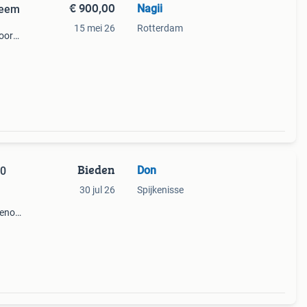
€ 900,00
Nagii
teem
15 mei 26
Rotterdam
voor
 zoek
 Let
Bieden
Don
50
30 jul 26
Spijkenisse
denon
4 en
eer