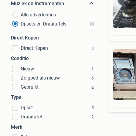
Muziek en Instrumenten
Alle advertenties
Dj-sets en Draaitafels
10
Direct Kopen
Direct Kopen
3
Conditie
Nieuw
1
Zo goed als nieuw
6
Gebruikt
2
Type
Dj-set
5
Draaitafel
2
Merk