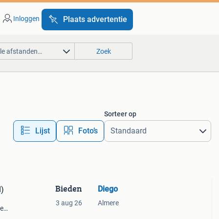
Inloggen
Plaats advertentie
lle afstanden…
Zoek
Sorteer op
Lijst
Foto’s
Bieden
Diego
l)
3 aug 26
Almere
de