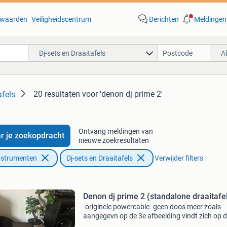
waarden
Veiligheidscentrum
Berichten
Meldingen
Dj-sets en Draaitafels
A
20 resultaten
voor 'denon dj prime 2'
afels
Ontvang meldingen van
r je zoekopdracht
nieuwe zoekresultaten
nstrumenten
Dj-sets en Draaitafels
Verwijder filters
Denon dj prime 2 (standalone draaitafe
-originele powercable -geen doos meer zoals
aangegevn op de 3e afbeelding vindt zich op 
pads links schade plaats, dit komt echter door