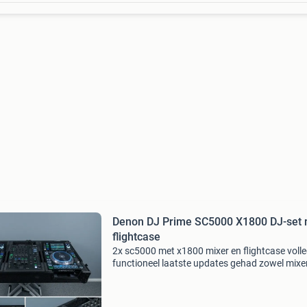
Denon DJ Prime SC5000 X1800 DJ-set 
flightcase
2x sc5000 met x1800 mixer en flightcase volle
functioneel laatste updates gehad zowel mixer
mediaspelers. Kleine gebruikssporen. Rechter
sc5000 moet wat harder op de play knop wor
gedrukt, g