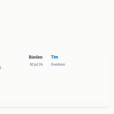
Bieden
Tim
30 jul 26
Overloon
j
is