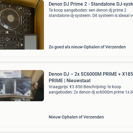
Denon DJ Prime 2 - Standalone DJ-sys
Te koop aangeboden: een denon dj prime 2
standalone dj-systeem. Dit systeem is ideaal 
zowel beginnende als ervaren dj&#39;s die op
zijn naar een compacte, maar krachtige setup.
op: e
Zo goed als nieuw
Ophalen of Verzenden
Denon DJ – 2x SC6000M PRIME + X18
PRIME | Nieuwstaat
Vraagprijs: €3.850 Beschrijving: te koop
aangeboden: 2x denon dj sc6000m prime 1x 
dj x1850 prime mixer set is aangekocht in 202
verkeert in absolute nieuwstaat. Slechts één k
getest/
Nieuw
Ophalen of Verzenden