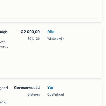
€ 2.000,00
frits
00gb
30 jul 26
Winterswijk
fect
 set
umark
Gereserveerd
Yur
 goed
Gisteren
Oosterhout
 enkel