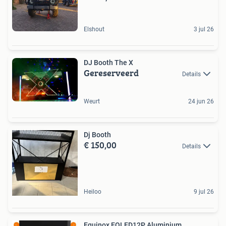
Elshout
3 jul 26
DJ Booth The X
Gereserveerd
Details
Weurt
24 jun 26
Dj Booth
€ 150,00
Details
Heiloo
9 jul 26
Equinox EQLED12P Aluminium