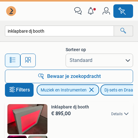
Dj-sets en Draaitafels
Sorteer op
Alle afstanden…
Bewaar je zoekopdracht
Filters
Muziek en Instrumenten
Dj-sets en Draaita
Inklapbare dj booth
€ 895,00
Details