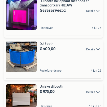
DJ booth inklapbaar met hoes en
transportkar (NIEUW)
Gereserveerd
Details
Eindhoven
16 jul 26
DJ Booth
€ 400,00
Details
Roelofarendsveen
4 jun 26
Unieke dj booth
€ 975,00
Details
Halsteren
18 jun 26