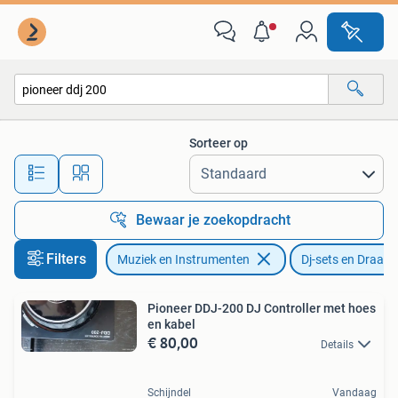
Dj-sets en Draaitafels
Sorteer op
Alle afstanden…
Bewaar je zoekopdracht
Filters
Muziek en Instrumenten
Dj-sets en Draaita
Pioneer DDJ-200 DJ Controller met hoes
en kabel
€ 80,00
Details
Schijndel
Vandaag