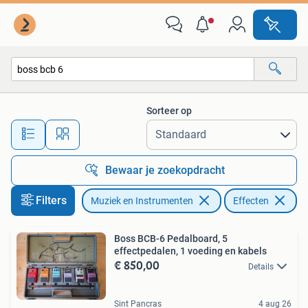
Effecten
Sorteer op
Alle afstanden…
Bewaar je zoekopdracht
Filters
Muziek en Instrumenten
Effecten
Ve
Boss BCB-6 Pedalboard, 5
effectpedalen, 1 voeding en kabels
€ 850,00
Details
Sint Pancras
4 aug 26