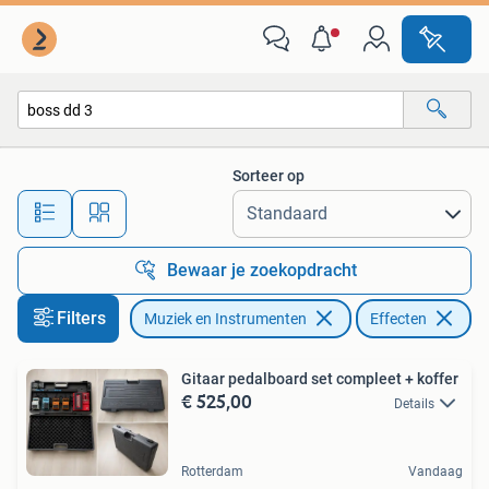
Effecten
Sorteer op
Alle afstanden…
Bewaar je zoekopdracht
Filters
Muziek en Instrumenten
Effecten
Ve
Gitaar pedalboard set compleet + koffer
€ 525,00
Details
Rotterdam
Vandaag