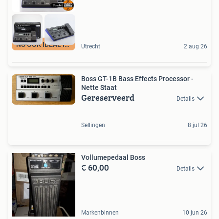
NU OOK IDEAL IN 3
Utrecht
2 aug 26
Boss GT-1B Bass Effects Processor -
Nette Staat
Gereserveerd
Details
Sellingen
8 jul 26
Vollumepedaal Boss
€ 60,00
Details
Markenbinnen
10 jun 26