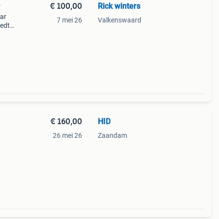
€ 100,00
Rick winters
r
aar
7 mei 26
Valkenswaard
iedt
rtion,
l
€ 160,00
HID
26 mei 26
Zaandam