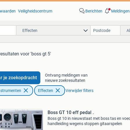
waarden
Veiligheidscentrum
Berichten
Meldingen
Effecten
A
resultaten
voor 'boss gt 5'
Ontvang meldingen van
r je zoekopdracht
nieuwe zoekresultaten
nstrumenten
Effecten
Verwijder filters
Boss GT 10 eff pedal .
Boss gt 10 in nieuwstaat met boss tas en voe
handleiding wegens stoppen gitaarspelen