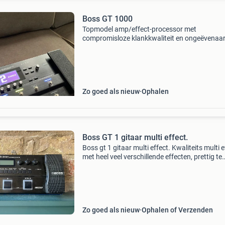
Boss GT 1000
Topmodel amp/effect-processor met
compromisloze klankkwaliteit en ongeëvenaa
expressiviteit toonaangevende 32-bit ad/da, 3
floating-point processing, en 96 khz sampling 
over de hele lijn
Zo goed als nieuw
Ophalen
Boss GT 1 gitaar multi effect.
Boss gt 1 gitaar multi effect. Kwaliteits multi e
met heel veel verschillende effecten, prettig te
bedienen en te programmeren, en met een
uitstekend geluid. Werkt op 9 volt adapter of 6
penlight
Zo goed als nieuw
Ophalen of Verzenden