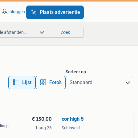
Inloggen
Plaats advertentie
lle afstanden…
Zoek
Sorteer op
Lijst
Foto’s
€ 150,00
cor high 5
ding +
1 aug 26
Schinveld