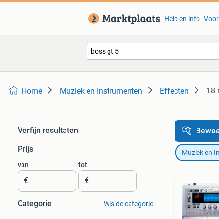
Help en info
Voor
18 
Home
Muziek en Instrumenten
Effecten
Verfijn resultaten
Bewaa
Prijs
Muziek en I
van
tot
€
€
Categorie
Wis de categorie