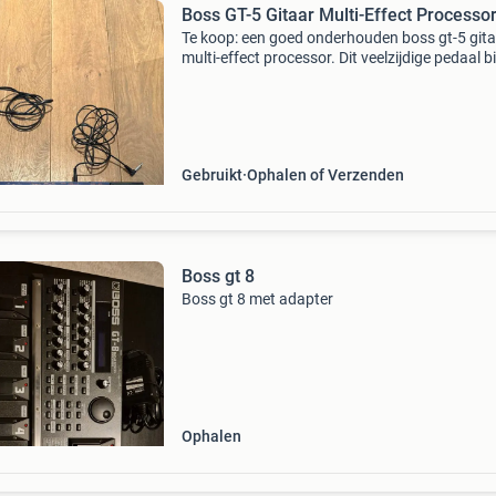
Boss GT-5 Gitaar Multi-Effect Processo
Te koop: een goed onderhouden boss gt-5 git
multi-effect processor. Dit veelzijdige pedaal b
een breed scala aan effecten, waaronder disto
overdrive, chorus, delay, reverb en meer. Ideaa
Gebruikt
Ophalen of Verzenden
Boss gt 8
Boss gt 8 met adapter
Ophalen