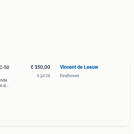
€ 350,00
Vincent de Leeuw
FC-50
6 jul 26
Eindhoven
ande
en de
evige