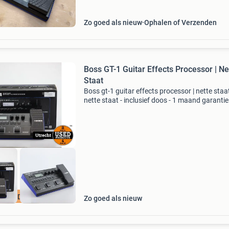
Zo goed als nieuw
Ophalen of Verzenden
Boss GT-1 Guitar Effects Processor | Ne
Staat
Boss gt-1 guitar effects processor | nette staa
nette staat - inclusief doos - 1 maand garantie
direct bestellen? Klik op de link in deze adverte
en bestel het product, veilig, betrouwbaar
OOK IDEAL IN 3
Zo goed als nieuw