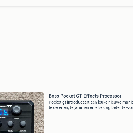
Boss Pocket GT Effects Processor
Pocket gt introduceert een leuke nieuwe mani
te oefenen, te jammen en elke dag beter te wo
Deze amp/effectprocessor pairt met je smart
of tablet. Hij combineert zo premium boss-gita