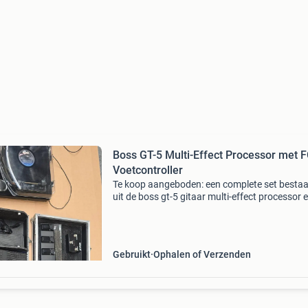
Boss GT-5 Multi-Effect Processor met 
Voetcontroller
Te koop aangeboden: een complete set besta
uit de boss gt-5 gitaar multi-effect processor 
boss fc-50 midi voetcontroller, inclusief een st
flightcase. De gt-5 biedt een breed scala aan
Gebruikt
Ophalen of Verzenden