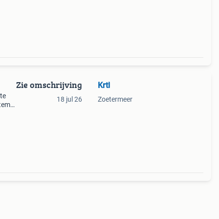
Zie omschrijving
Krtl
te
18 jul 26
Zoetermeer
stemd
r -
s bes