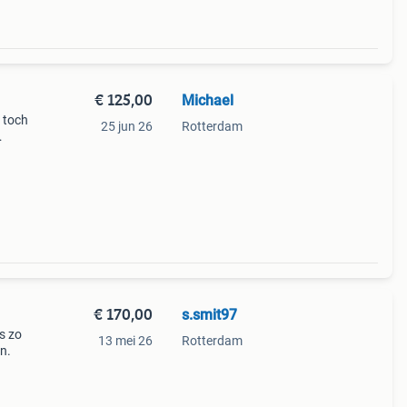
€ 125,00
Michael
 toch
25 jun 26
Rotterdam
eren
noord
€ 170,00
s.smit97
s zo
13 mei 26
Rotterdam
n.