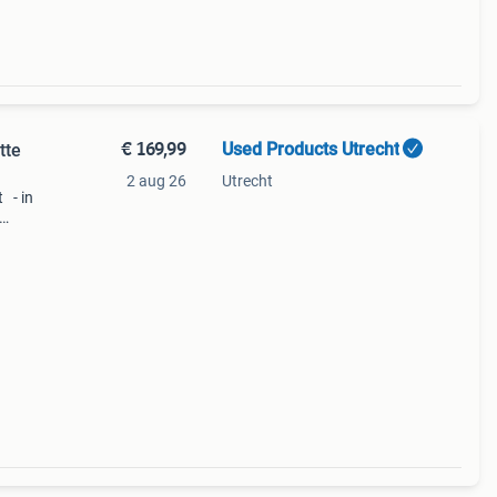
€ 169,99
Used Products Utrecht
tte
2 aug 26
Utrecht
t - in
ntie