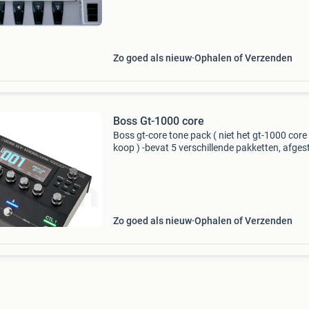
Zo goed als nieuw
Ophalen of Verzenden
Boss Gt-1000 core
Boss gt-core tone pack ( niet het gt-1000 core 
koop ) -bevat 5 verschillende pakketten, afge
op elke pickup. -250 Geluiden -transponeerbaa
elke gewenste klank, van clean tot harptoon, i
Zo goed als nieuw
Ophalen of Verzenden