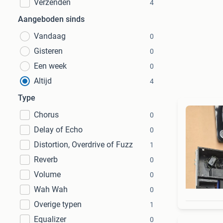
Verzenden
4
Aangeboden sinds
Vandaag
0
Gisteren
0
Een week
0
Altijd
4
Type
Chorus
0
Delay of Echo
0
Distortion, Overdrive of Fuzz
1
Reverb
0
Volume
0
Wah Wah
0
Overige typen
1
Equalizer
0