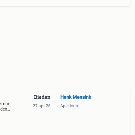
Bieden
Henk Mensink
er om
27 apr 26
Apeldoorn
rden.
phone
arkl