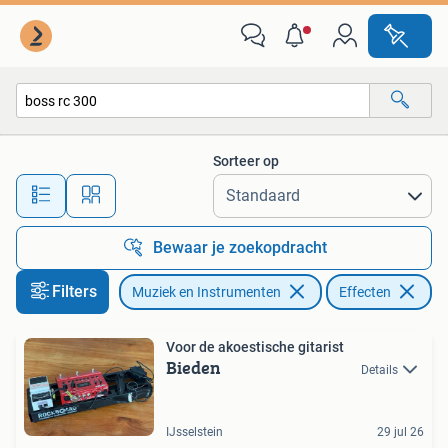
Effecten
Sorteer op
Alle afstanden…
Bewaar je zoekopdracht
Filters
Muziek en Instrumenten
Effecten
Ve
Voor de akoestische gitarist
Bieden
Details
IJsselstein
29 jul 26