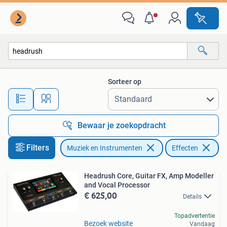
Effecten
Sorteer op
Alle afstanden…
Bewaar je zoekopdracht
Filters
Muziek en Instrumenten
Effecten
Ve
Headrush Core, Guitar FX, Amp Modeller
and Vocal Processor
€ 625,00
Details
Topadvertentie
Bezoek website
Vandaag