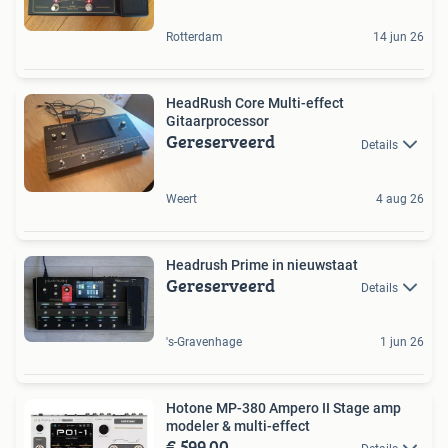
Rotterdam
14 jun 26
HeadRush Core Multi-effect
Gitaarprocessor
Gereserveerd
Details
Weert
4 aug 26
Headrush Prime in nieuwstaat
Gereserveerd
Details
's-Gravenhage
1 jun 26
Hotone MP-380 Ampero II Stage amp
modeler & multi-effect
€ 599,00