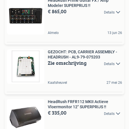
HeadRush Prime Guitar FX / Amp
Modeler SUPERPRIJS !!
€ 865,00
Details
Almelo
13 jun 26
GEZOCHT: PCB, CARRIER ASSEMBLY -
HEADRUSH - AL9-79-075203
Zie omschrijving
Details
Kaatsheuvel
27 mei 26
HeadRush FRFR112 MKII Actieve
Vloermonitor 12" SUPERPRIJS !!
€ 335,00
Details