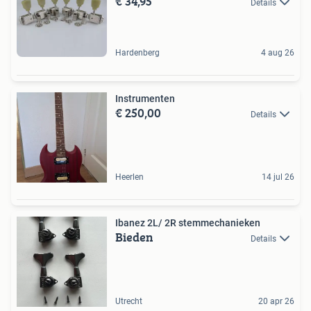
€ 34,95
Details
Hardenberg
4 aug 26
Instrumenten
€ 250,00
Details
Heerlen
14 jul 26
Ibanez 2L/ 2R stemmechanieken
Bieden
Details
Utrecht
20 apr 26