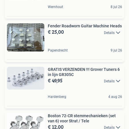
Wernhout
8 jul 26
Fender Roadworn Guitar Machine Heads
€ 25,00
Details
Papendrecht
9 jul 26
GRATIS VERZENDEN !!! Grover Tuners 6
in lijn GR305C
€ 49,95
Details
Hardenberg
4 aug 26
Boston 72-CR stemmechanieken (set
van 6) voor Strat / Tele
€ 12,00
Details