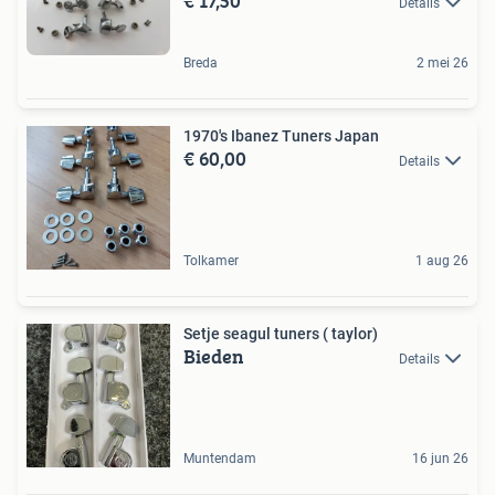
€ 17,50
Details
Breda
2 mei 26
1970's Ibanez Tuners Japan
€ 60,00
Details
Tolkamer
1 aug 26
Setje seagul tuners ( taylor)
Bieden
Details
Muntendam
16 jun 26