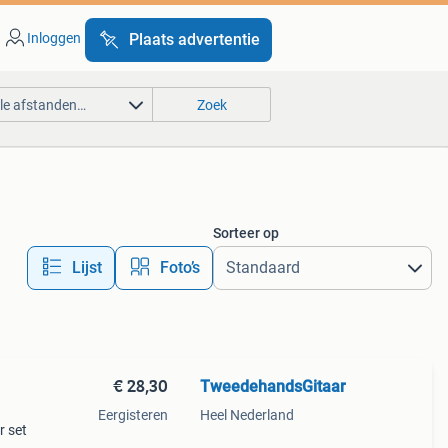
Inloggen
Plaats advertentie
lle afstanden…
Zoek
Sorteer op
Lijst
Foto’s
€ 28,30
TweedehandsGitaar
Eergisteren
Heel Nederland
r set