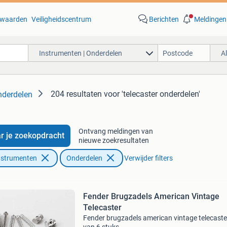
waarden
Veiligheidscentrum
Berichten
Meldingen
Instrumenten | Onderdelen
A
204 resultaten
voor 'telecaster onderdelen'
nderdelen
Ontvang meldingen van
r je zoekopdracht
nieuwe zoekresultaten
nstrumenten
Onderdelen
Verwijder filters
Fender Brugzadels American Vintage
Telecaster
Fender brugzadels american vintage telecaste