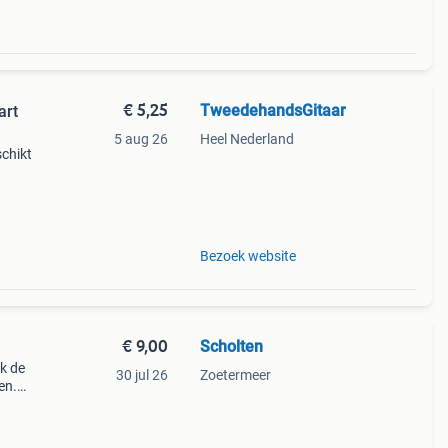
€ 5,25
TweedehandsGitaar
art
5 aug 26
Heel Nederland
schikt
1952
Bezoek website
€ 9,00
Scholten
ik de
30 jul 26
Zoetermeer
en.