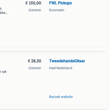
€ 150,00
FWL Pickups
s.
Gisteren
Rosmalen
ikkeld
die
 afw
€ 28,30
TweedehandsGitaar
Gisteren
Heel Nederland
r set
Bezoek website