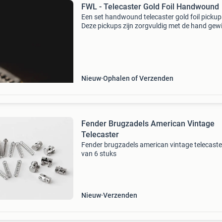
FWL - Telecaster Gold Foil Handwound
Een set handwound telecaster gold foil pickup
Deze pickups zijn zorgvuldig met de hand gew
voor een unieke, heldere en dynamische klank 
perfect is voor telecaster-gitaren. De gold foil
Nieuw
Ophalen of Verzenden
Fender Brugzadels American Vintage
Telecaster
Fender brugzadels american vintage telecaste
van 6 stuks
Nieuw
Verzenden