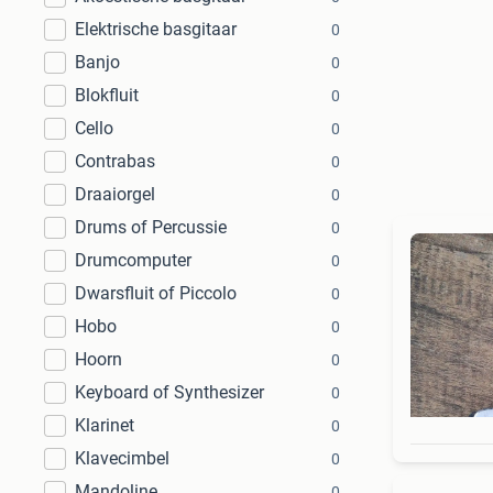
Elektrische basgitaar
0
Banjo
0
Blokfluit
0
Cello
0
Contrabas
0
Draaiorgel
0
Drums of Percussie
0
Drumcomputer
0
Dwarsfluit of Piccolo
0
Hobo
0
Hoorn
0
Keyboard of Synthesizer
0
Klarinet
0
Klavecimbel
0
Mandoline
0