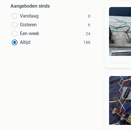
Aangeboden sinds
Vandaag
0
Gisteren
6
Een week
24
Altijd
188