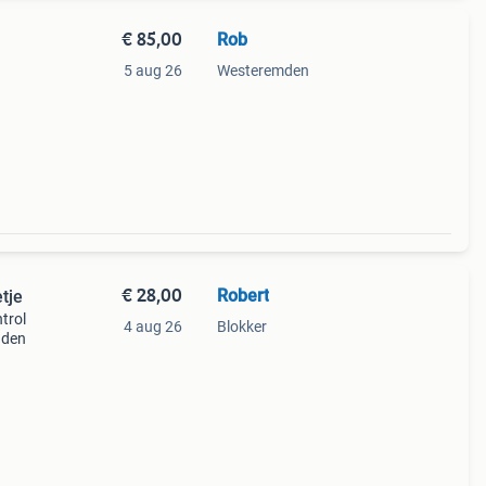
€ 85,00
Rob
5 aug 26
Westeremden
€ 28,00
Robert
tje
trol
4 aug 26
Blokker
nden