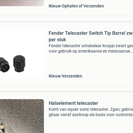
Nieuw
Ophalen of Verzenden
Fender Telecaster Switch Tip Barrel zw
per stuk
Fender telecaster schakelaar knopje zwart ge
voor gebruik op amerikaanse en mexicaanse
telecaster schakelaars geproduceerd tussen 
en heden. Barrel model knopje
Nieuw
Verzenden
Halselement telecaster
Komt van squier sonic telecaster. Zgan; gebru
gitaar vanaf aankoop als basis voor customiz
Daarom deze over. Verzenden ook mogelijk