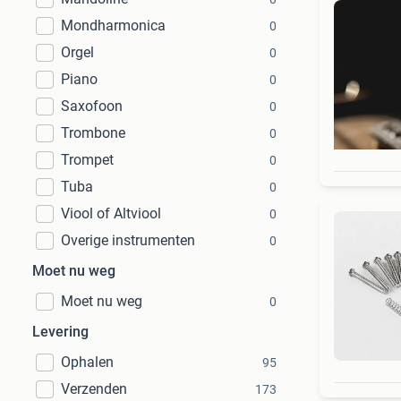
Mondharmonica
0
Orgel
0
Piano
0
Saxofoon
0
Trombone
0
Trompet
0
Tuba
0
Viool of Altviool
0
Overige instrumenten
0
Moet nu weg
Moet nu weg
0
Levering
Ophalen
95
Verzenden
173