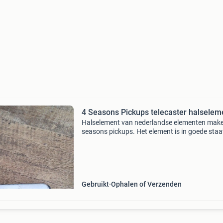
4 Seasons Pickups telecaster halselem
Halselement van nederlandse elementen make
seasons pickups. Het element is in goede staa
is netjes los gesoldeerd uit de gitaar waar die i
Gebruikt
Ophalen of Verzenden