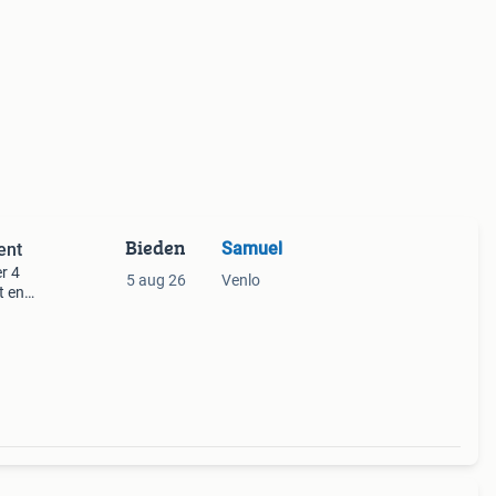
Bieden
Samuel
ent
r 4
5 aug 26
Venlo
t en
n zat.