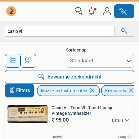
Keyboards
Sorteer op
Alle afstanden…
Bewaar je zoekopdracht
Filters
Muziek en Instrumenten
Keyboards
Casio VL-Tone VL-1 met hoesje -
Vintage Synthesizer
€ 95,00
Details
Delfzijl
3 aug 26