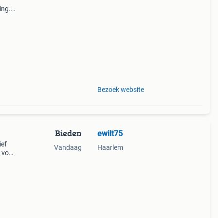
ing.
elen.
,
Bezoek website
Bieden
ewilt75
ief
Vandaag
Haarlem
 voor
.