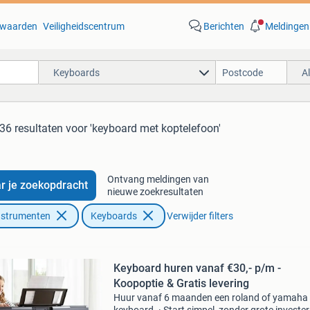
waarden
Veiligheidscentrum
Berichten
Meldingen
Keyboards
A
36 resultaten
voor 'keyboard met koptelefoon'
Ontvang meldingen van
r je zoekopdracht
nieuwe zoekresultaten
nstrumenten
Keyboards
Verwijder filters
Keyboard huren vanaf €30,- p/m -
Koopoptie & Gratis levering
Huur vanaf 6 maanden een roland of yamaha