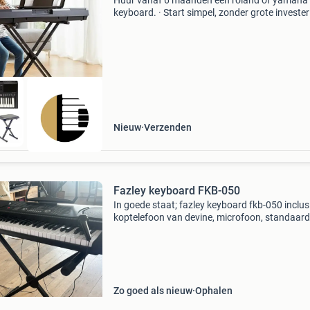
Huur vanaf 6 maanden een roland of yamaha
keyboard. · Start simpel, zonder grote invester
Ideaal om (weer) te beginnen met keyboard sp
· Huur een complete nieuwe set met standaard
pianokruk
Nieuw
Verzenden
Fazley keyboard FKB-050
In goede staat; fazley keyboard fkb-050 inclus
koptelefoon van devine, microfoon, standaard
bladmuziek, adapter en verstelbare standaard
Zo goed als nieuw
Ophalen