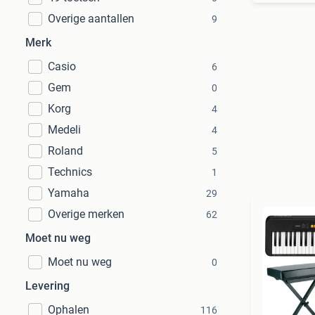
Overige aantallen
9
Merk
Casio
6
Gem
0
Korg
4
Medeli
4
Roland
5
Technics
1
Yamaha
29
Overige merken
62
Moet nu weg
Moet nu weg
0
Levering
Ophalen
116