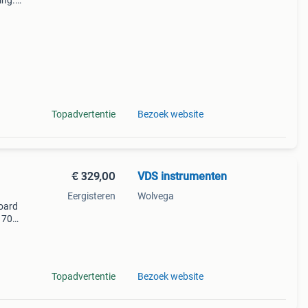
ing.
elen.
,
Topadvertentie
Bezoek website
€ 329,00
VDS instrumenten
Eergisteren
Wolvega
board
 700
je
Topadvertentie
Bezoek website