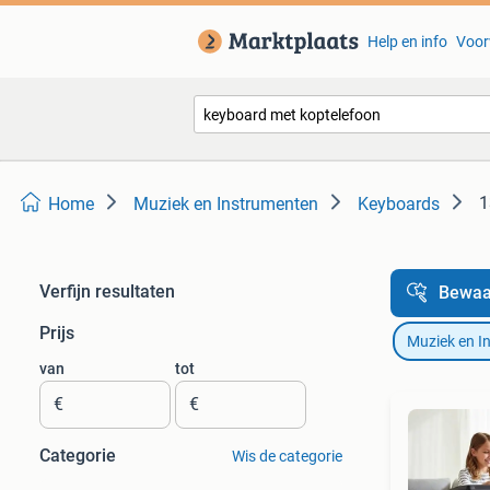
Help en info
Voor
1
Home
Muziek en Instrumenten
Keyboards
Verfijn resultaten
Bewaa
Prijs
Muziek en I
van
tot
€
€
Categorie
Wis de categorie