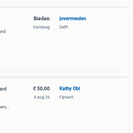
Bieden
jovermeulen
Vandaag
Delft
and
edaal
nieuw
€ 50,00
Kathy Obi
ard
4 aug 26
Fijnaart
ners
rdt
n