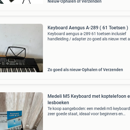
Nieuw
Ophalen of Verzenden
Keyboard Aengus A-289 ( 61 Toetsen )
Keyboard aengus a-289 61 toetsen inclusief
handleiding / adapter zo goed als nieuw met a
microfoon / koptelefoon ingang
Zo goed als nieuw
Ophalen of Verzenden
Medeli M5 Keyboard met koptelefoon 
lesboeken
Te koop aangeboden: een medeli m5 keyboard
zeer goede staat, ideaal voor beginners en
gevorderden. Dit keyboard wordt geleverd incl
een sennheiser hd 201 koptelefoon, de origine
handleiding