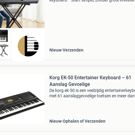
keyboard. · Start simpel, zonder grote invester
Ideaal om (weer) te beginnen met keyboard sp
· Huur een complete nieuwe set met standaard
pianokruk
Nieuw
Verzenden
Korg EK-50 Entertainer Keyboard – 61
Aanslag Gevoelige
De korg ek-50 is een veelzijdig entertainerkey
met 61 aanslaggevoelige toetsen en meer dan
ingebouwde sounds. Dankzij de 280
begeleidingsstijlen en 4 variaties per stijl speel 
moeiteloos c
Nieuw
Ophalen of Verzenden