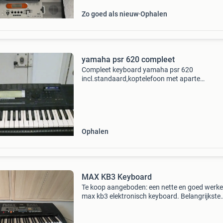
Zo goed als nieuw
Ophalen
yamaha psr 620 compleet
Compleet keyboard yamaha psr 620
incl.standaard,koptelefoon met aparte
volumeregelaars voor links en rechts,sustain
yamaha fc4,en nederlandse,en meertalige
handleiding vervangende adapter 12v/3a
Ophalen
MAX KB3 Keyboard
Te koop aangeboden: een nette en goed werk
max kb3 elektronisch keyboard. ​Belangrijkste
kenmerken: ​61 aanslaggevoelige toetsen (rea
op hoe hard je de toets aanslaat) ​helder lcd-dis