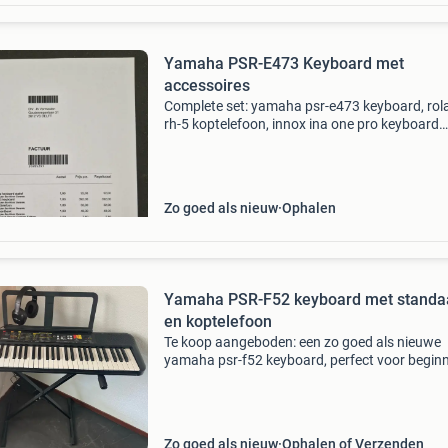
Yamaha PSR-E473 Keyboard met
accessoires
Complete set: yamaha psr-e473 keyboard, rol
rh-5 koptelefoon, innox ina one pro keyboard
statief, innox kb-10 keyboardbankje, sustainp
en keyboard basics boek. Alles is zo goed als 
en we
Zo goed als nieuw
Ophalen
Yamaha PSR-F52 keyboard met standa
en koptelefoon
Te koop aangeboden: een zo goed als nieuwe
yamaha psr-f52 keyboard, perfect voor begin
of als draagbaar instrument. Dit keyboard wo
geleverd inclusief een stevige standaard en ee
comfortabele
Zo goed als nieuw
Ophalen of Verzenden