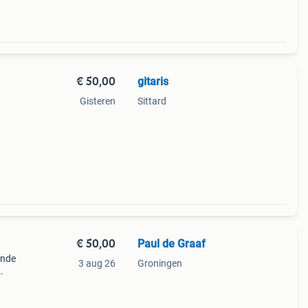
€ 50,00
gitaris
Gisteren
Sittard
pedaal
€ 50,00
Paul de Graaf
ende
3 aug 26
Groningen
geert
play ​