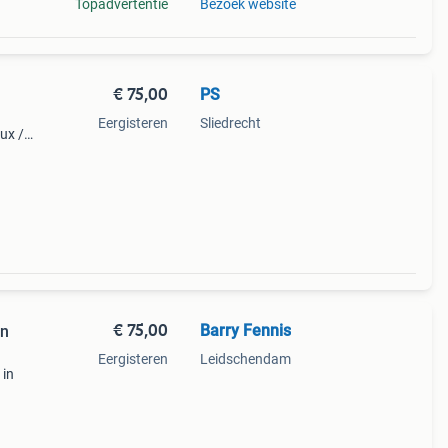
Topadvertentie
Bezoek website
€ 75,00
PS
Eergisteren
Sliedrecht
ux /
€ 75,00
Barry Fennis
en
Eergisteren
Leidschendam
 in
usief
le