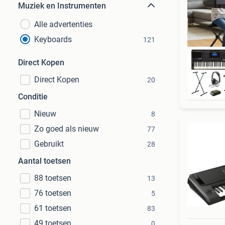
Muziek en Instrumenten
Alle advertenties
Keyboards
121
Direct Kopen
Direct Kopen
20
Conditie
Nieuw
8
Zo goed als nieuw
77
Gebruikt
28
Aantal toetsen
88 toetsen
13
76 toetsen
5
61 toetsen
83
49 toetsen
0