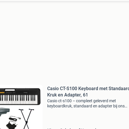
Casio CT-S100 Keyboard met Standaar
Kruk en Adapter, 61
Casio ct-s100 – compleet geleverd met
keyboardkruk, standaard en adapter bij ons
ontvang je de casio ct-s100 inclusief een
keyboardkruk, standaard en adapter. Normaa
wordt dit keyboard geleverd zonde