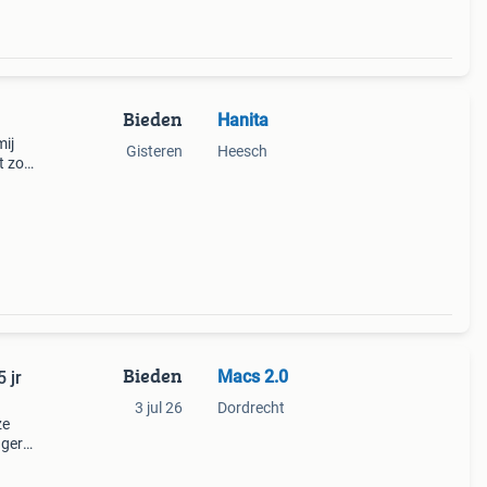
Bieden
Hanita
mij
Gisteren
Heesch
t zo
Bieden
Macs 2.0
 jr
3 jul 26
Dordrecht
ze
nger
e is
,