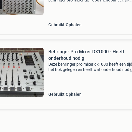
behringer pro mixer dx 1000 mengpaneel. Dit
robuuste mengpaneel is ideaal voor dj&#39;s,
kleine evenementen of thuisstudio&#39;s. Het
apparaat verkeert
Gebruikt
Ophalen
Behringer Pro Mixer DX1000 - Heeft
onderhoud nodig
Deze behringer pro mixer dx1000 heeft een tijd
het hok gelegen en heeft wat onderhoud nodi
weer optimaal te functioneren. Ideaal voor de
handige dj of hobbyist die een project zoekt. O
ha
Gebruikt
Ophalen