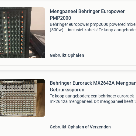
Mengpaneel Behringer Europower
PMP2000
Behringer europower pmp2000 powered mixe
(800w) – inclusief kabels! ​Te koop aangebode
een krachtige en betrouwbare behringer euro
pmp2000 powermixer. Ideaal voor bands,
oefenruimtes, optreden
Gebruikt
Ophalen
Behringer Eurorack MX2642A Mengpan
Gebruikssporen
Te koop aangeboden: een behringer eurorack
mx2642a mengpaneel. Dit mengpaneel heeft 
ingangen en 4 bussen, ideaal voor live optrede
studio-opnames of repetitieruimtes. Het appa
vertoont duide
Gebruikt
Ophalen of Verzenden