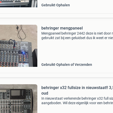
Gebruikt
Ophalen
behringer mengpaneel
Mengpaneel behringer 2442 deze is niet door 
gebruikt zat bij een geluidset dus ik weet er nie
veel van de conditie
Gebruikt
Ophalen of Verzenden
behringer x32 fullsize in nieuwstaat!! 3,5
oud
In nieuwstaat verkerende behringer x32 full si
aangeboden. Wil deze eigenlijk voor een behri
wing ruilen maar kan ook zo in de verkoop. Dez
eigenlijk in privesferen gebruikt. Niet gesjouwd