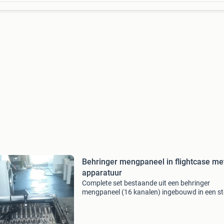
Behringer mengpaneel in flightcase me
apparatuur
Complete set bestaande uit een behringer
mengpaneel (16 kanalen) ingebouwd in een st
flightcase. De flightcase bevat tevens een beh
dsp1100p feedback destroyer en een behringe
mdx2600 comp