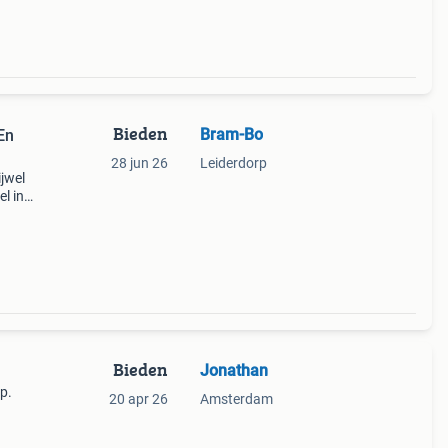
Bieden
Bram-Bo
En
28 jun 26
Leiderdorp
ijwel
l in
ctie
Bieden
Jonathan
p.
20 apr 26
Amsterdam