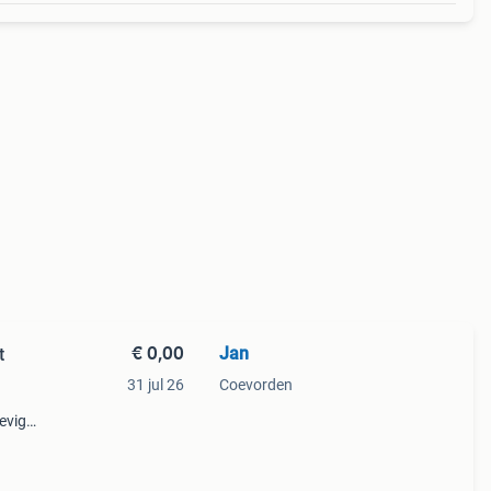
€ 0,00
Jan
t
31 jul 26
Coevorden
evige
ringer
r