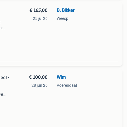
€ 165,00
B. Bikker
25 jul 26
Weesp
r
n:
power
€ 100,00
Wim
eel -
28 jun 26
Voerendaal
26
ns,
raat