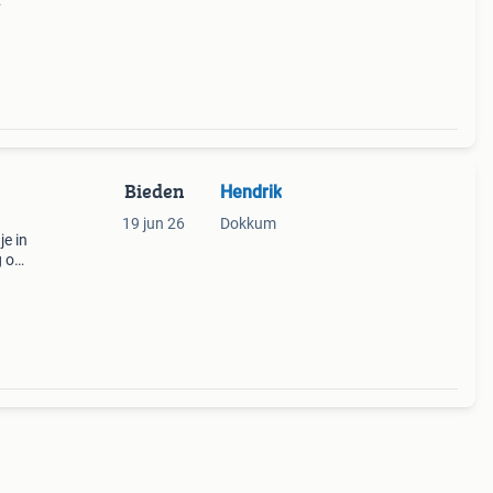
Bieden
Hendrik
19 jun 26
Dokkum
je in
g om
p te