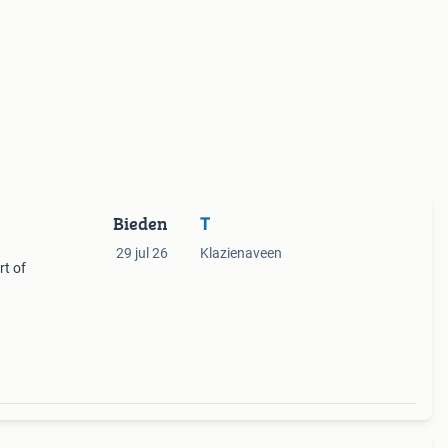
Bieden
T
29 jul 26
Klazienaveen
rt of