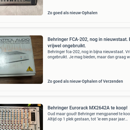
Zo goed als nieuw
Ophalen
Behringer FCA-202, nog in nieuwstaat. 
vrijwel ongebruikt.
Behringer fca-202, nog in bijna nieuwstaat. Vr
ongebruikt. Je mag bieden, maar dan graag we
redelijkheid. Alléén dan krijg je een redelijke rea
terug ;-). Laat maar weten...
Zo goed als nieuw
Ophalen of Verzenden
Behringer Eurorack MX2642A te koop!
Oud maar goud! Behringer mengpaneel te koo
Altijd op 1 plek gestaan, tot ‘ie een paar jaar
geleden gedegradeerd werd tot de zolder. Nu
afgestoft en schoongemaakt - klaar voor de