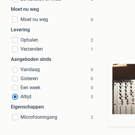
Moet nu weg
Moet nu weg
0
Levering
Ophalen
2
Verzenden
1
Aangeboden sinds
Vandaag
0
Gisteren
0
Een week
0
Altijd
3
Eigenschappen
Microfooningang
2