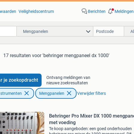
waarden
Veiligheidscentrum
Berichten
Meldingen
Mengpanelen
A
17 resultaten
voor 'behringer mengpaneel dx 1000'
Ontvang meldingen van
r je zoekopdracht
nieuwe zoekresultaten
nstrumenten
Mengpanelen
Verwijder filters
Behringer Pro Mixer DX 1000 mengpan
met voeding
Te koop aangeboden: een goed onderhouden