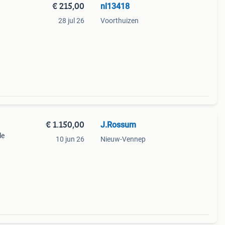
€ 215,00
nl13418
28 jul 26
Voorthuizen
april
€ 1.150,00
J.Rossum
le
10 jun 26
Nieuw-Vennep
ve