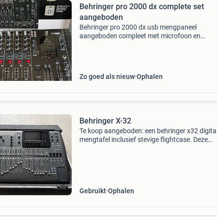
Behringer pro 2000 dx complete set
aangeboden
Behringer pro 2000 dx usb mengpaneel
aangeboden compleet met microfoon en
standaard merk divine xlr bk gehele set is van 
2026 dus nieuw alleen thuis gebruikt
Zo goed als nieuw
Ophalen
Behringer X-32
Te koop aangeboden: een behringer x32 digita
mengtafel inclusief stevige flightcase. Deze
professionele digitale mixer is geschikt voor li
geluid, bands, theaters, verhuur, kerken,
evenementen en
Gebruikt
Ophalen