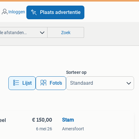
Inloggen
Plaats advertentie
lle afstanden…
Zoek
Sorteer op
Lijst
Foto’s
€ 150,00
Stam
eel
6 mei 26
Amersfoort