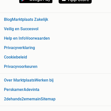
Blog
Marktplaats Zakelijk
Veilig en Succesvol
Help en Info
Voorwaarden
Privacyverklaring
Cookiebeleid
Privacyvoorkeuren
Over Marktplaats
Werken bij
Perskamer
Adevinta
2dehands
2ememain
Sitemap