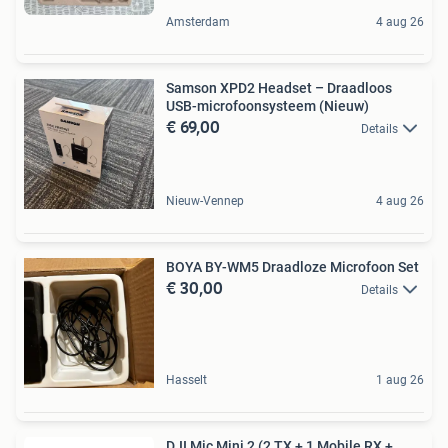
Amsterdam
4 aug 26
Samson XPD2 Headset – Draadloos
USB-microfoonsysteem (Nieuw)
€ 69,00
Details
Nieuw-Vennep
4 aug 26
BOYA BY-WM5 Draadloze Microfoon Set
€ 30,00
Details
Hasselt
1 aug 26
DJI Mic Mini 2 (2 TX + 1 Mobile RX +