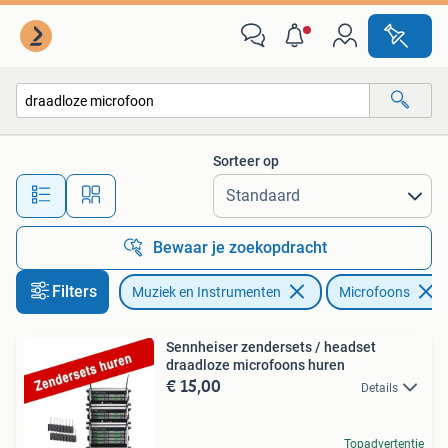
Microfoons
Sorteer op
Alle afstanden…
Bewaar je zoekopdracht
Filters
Muziek en Instrumenten
Microfoons
Sennheiser zendersets / headset
draadloze microfoons huren
€ 15,00
Details
Topadvertentie