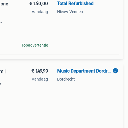
€ 150,00
Total Refurbished
hone
Vandaag
Nieuw-Vennep
en,
Topadvertentie
€ 149,99
Music Department Dordrecht
m |
Vandaag
Dordrecht
e
in en
e 2,4