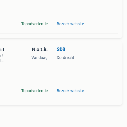
Topadvertentie
Bezoek website
N.o.t.k.
SDB
uid
r!
Vandaag
Dordrecht
t
aan!
ock,
Topadvertentie
Bezoek website