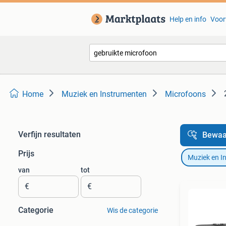
Help en info
Voor
Home
Muziek en Instrumenten
Microfoons
Verfijn resultaten
Bewaa
Prijs
Muziek en I
van
tot
€
€
Categorie
Wis de categorie