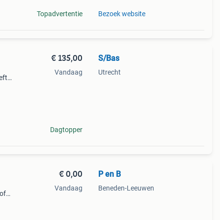
Topadvertentie
Bezoek website
€ 135,00
S/Bas
Vandaag
Utrecht
eft
ldig
Dagtopper
€ 0,00
P en B
Vandaag
Beneden-Leeuwen
of
opt.