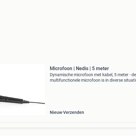
Microfoon | Nedis | 5 meter
Dynamische microfoon met kabel, 5 meter - d
multifunctionele microfoon is in diverse situati
gebruiken. Of je nou een karaokefeest wilt ho
of juist een presentatie voor een grote groep 
Nieuw
Verzenden