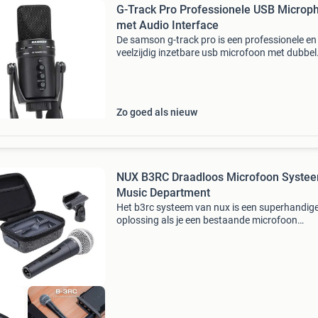
G-Track Pro Professionele USB Microp
met Audio Interface
De samson g-track pro is een professionele en
veelzijdig inzetbare usb microfoon met dubbel
groot membraan (25mm), schakelbare patron
ingebouwde 24bit/96khz interface/mixer en
hoofdtelefoon uitgang
Zo goed als nieuw
NUX B3RC Draadloos Microfoon Systee
Music Department
Het b3rc systeem van nux is een superhandig
oplossing als je een bestaande microfoon
draadloos wil gebruiken. Kabel eruit, zender er
je bent vrij om te gaan waar je wil! De gebruikt
ghz tec