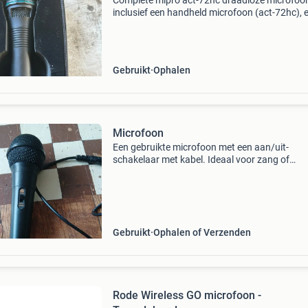
Complete mipro act-72hc draadloze microfoon
inclusief een handheld microfoon (act-72hc), 
bodypack zender (act-72tc), een ontvanger (a
727b), en een oplader met twee oplaadbare
batterijen. D
Gebruikt
Ophalen
Microfoon
Een gebruikte microfoon met een aan/uit-
schakelaar met kabel. Ideaal voor zang of
algemeen gebruik. Werkt nog prima.
Gebruikt
Ophalen of Verzenden
Rode Wireless GO microfoon -