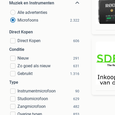
Muziek en Instrumenten
Alle advertenties
Microfoons
2.322
Direct Kopen
Direct Kopen
606
Conditie
Nieuw
291
Zo goed als nieuw
631
Gebruikt
1.316
Type
Instrumentmicrofoon
90
Studiomicrofoon
629
Zangmicrofoon
482
Overige typen
853