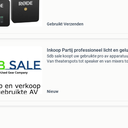
Gebruikt
Verzenden
Inkoop Partij professioneel licht en gel
Sdb sale koopt uw gebruikte pro av apparatuu
Van theaterspots tot speaker en van mixers to
movingheads. Wij horen graag wat u heeft st
Sdb sale koopt voornamelijk in partijen en b-st
maar o
Nieuw