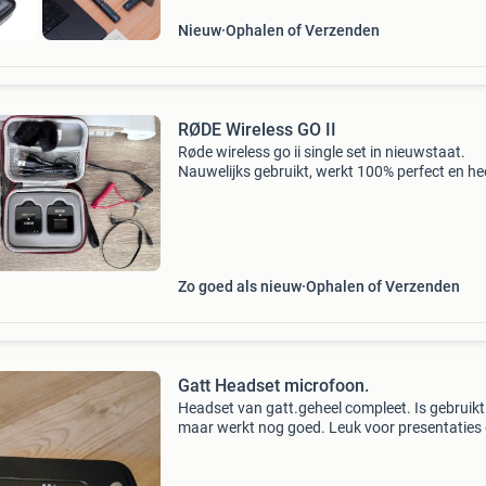
Nieuw
Ophalen of Verzenden
RØDE Wireless GO II
Røde wireless go ii single set in nieuwstaat.
Nauwelijks gebruikt, werkt 100% perfect en he
geen krassen of gebruikssporen. Altijd zorgvu
behandeld en afkomstig uit een rookvrij huis.
Inclusief
Zo goed als nieuw
Ophalen of Verzenden
Gatt Headset microfoon.
Headset van gatt.geheel compleet. Is gebruikt
maar werkt nog goed. Leuk voor presentaties 
zang. Liefst ophalen, dan kan je zien wat je ko