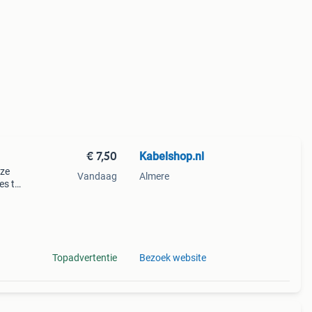
€ 7,50
Kabelshop.nl
eze
Vandaag
Almere
es te
uden
hou
Topadvertentie
Bezoek website