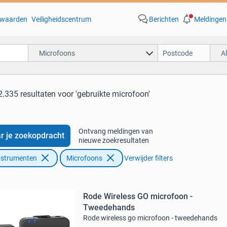
waarden
Veiligheidscentrum
Berichten
Meldingen
Microfoons
A
2.335 resultaten
voor 'gebruikte microfoon'
Ontvang meldingen van
r je zoekopdracht
nieuwe zoekresultaten
nstrumenten
Microfoons
Verwijder filters
Rode Wireless GO microfoon -
Tweedehands
Rode wireless go microfoon - tweedehands