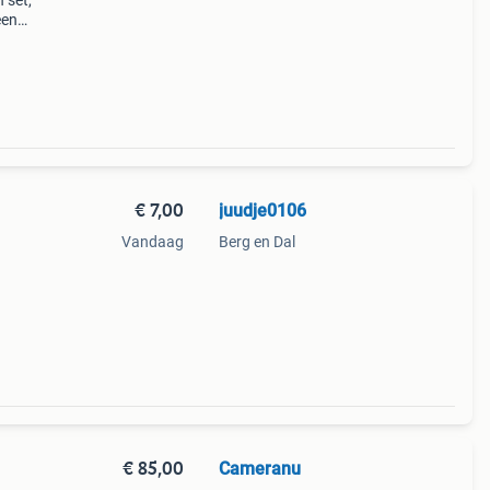
 set,
een
ct-
€ 7,00
juudje0106
Vandaag
Berg en Dal
€ 85,00
Cameranu