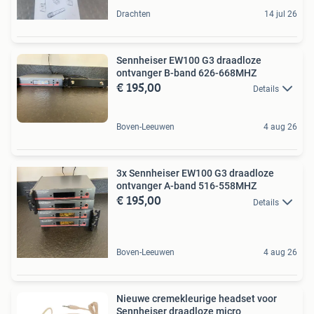
Drachten
14 jul 26
Sennheiser EW100 G3 draadloze
ontvanger B-band 626-668MHZ
€ 195,00
Details
Boven-Leeuwen
4 aug 26
3x Sennheiser EW100 G3 draadloze
ontvanger A-band 516-558MHZ
€ 195,00
Details
Boven-Leeuwen
4 aug 26
Nieuwe cremekleurige headset voor
Sennheiser draadloze micro