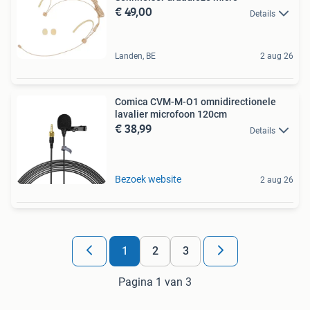
€ 49,00
Details
Landen, BE
2 aug 26
Comica CVM-M-O1 omnidirectionele
lavalier microfoon 120cm
€ 38,99
Details
Bezoek website
2 aug 26
1
2
3
Pagina 1 van 3