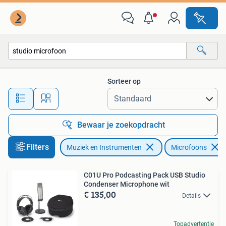
Microfoons
Sorteer op
Alle afstanden…
Bewaar je zoekopdracht
Filters
Muziek en Instrumenten
Microfoons
C01U Pro Podcasting Pack USB Studio
Condenser Microphone wit
€ 135,00
Details
Topadvertentie