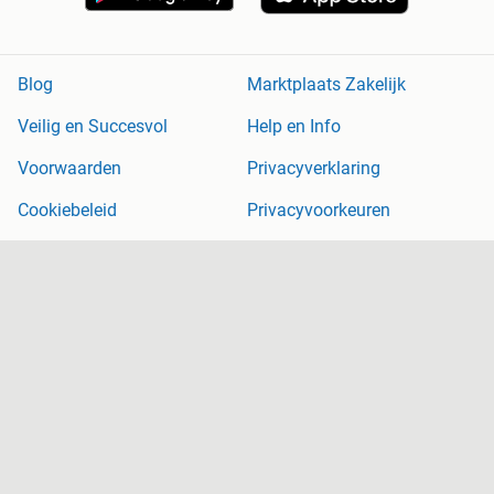
Blog
Marktplaats Zakelijk
Veilig en Succesvol
Help en Info
Voorwaarden
Privacyverklaring
Cookiebeleid
Privacyvoorkeuren
Over Marktplaats
Werken bij
Perskamer
Adevinta
2dehands
2ememain
Sitemap
Marktplaats is, voor zover wettelijk toegestaan, niet aansprakelijk
voor (gevolg)schade die voortkomt uit het gebruik van deze site,