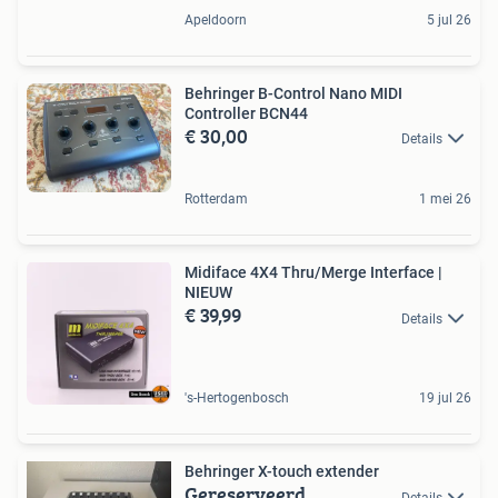
Apeldoorn
5 jul 26
Behringer B-Control Nano MIDI
Controller BCN44
€ 30,00
Details
Rotterdam
1 mei 26
Midiface 4X4 Thru/Merge Interface |
NIEUW
€ 39,99
Details
's-Hertogenbosch
19 jul 26
Behringer X-touch extender
Gereserveerd
Details