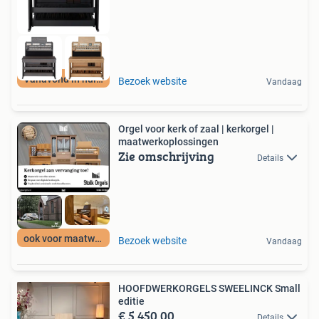
Vanavond in huis!
Bezoek website
Vandaag
Orgel voor kerk of zaal | kerkorgel |
maatwerkoplossingen
Zie omschrijving
Details
ook voor maatwerk
Bezoek website
Vandaag
HOOFDWERKORGELS SWEELINCK Small
editie
€ 5.450,00
Details