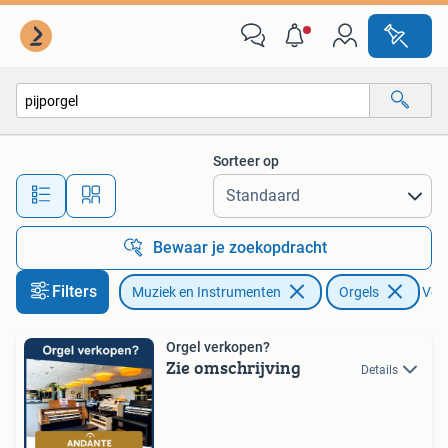
Orgels
Sorteer op
Alle afstanden…
Bewaar je zoekopdracht
Filters
Muziek en Instrumenten
Orgels
Verw
Orgel verkopen?
Zie omschrijving
Details