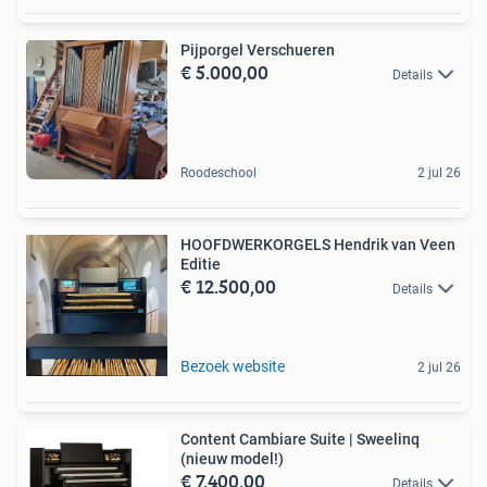
Pijporgel Verschueren
€ 5.000,00
Details
Roodeschool
2 jul 26
HOOFDWERKORGELS Hendrik van Veen
Editie
€ 12.500,00
Details
Bezoek website
2 jul 26
Content Cambiare Suite | Sweelinq
(nieuw model!)
€ 7.400,00
Details