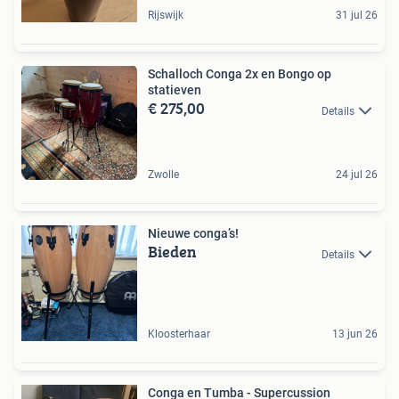
Rijswijk
31 jul 26
Schalloch Conga 2x en Bongo op
statieven
€ 275,00
Details
Zwolle
24 jul 26
Nieuwe conga’s!
Bieden
Details
Kloosterhaar
13 jun 26
Conga en Tumba - Supercussion