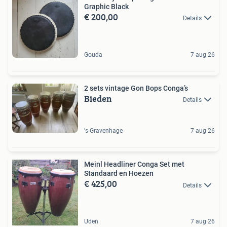
Graphic Black
€ 200,00
Details
Gouda
7 aug 26
2 sets vintage Gon Bops Conga’s
Bieden
Details
's-Gravenhage
7 aug 26
Meinl Headliner Conga Set met
Standaard en Hoezen
€ 425,00
Details
Uden
7 aug 26