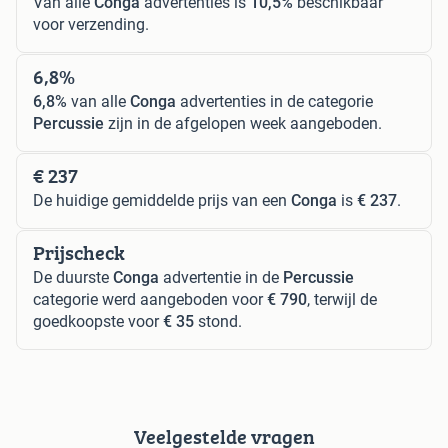
Van alle
Conga
advertenties is
10,5%
beschikbaar
voor verzending.
6,8%
6,8%
van alle
Conga
advertenties in de categorie
Percussie
zijn in de afgelopen week aangeboden.
€ 237
De huidige gemiddelde prijs van een
Conga
is
€ 237
.
Prijscheck
De duurste
Conga
advertentie in de
Percussie
categorie werd aangeboden voor
€ 790
, terwijl de
goedkoopste voor
€ 35
stond.
Veelgestelde vragen