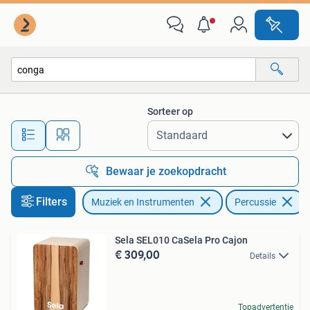
Percussie
Sorteer op
Alle afstanden…
Bewaar je zoekopdracht
Filters
Muziek en Instrumenten
Percussie
V
Sela SEL010 CaSela Pro Cajon
€ 309,00
Details
Topadvertentie