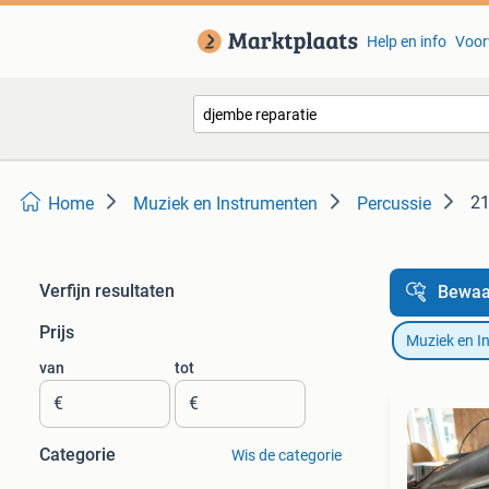
Help en info
Voor
21
Home
Muziek en Instrumenten
Percussie
Verfijn resultaten
Bewaa
Prijs
Muziek en I
van
tot
€
€
Categorie
Wis de categorie