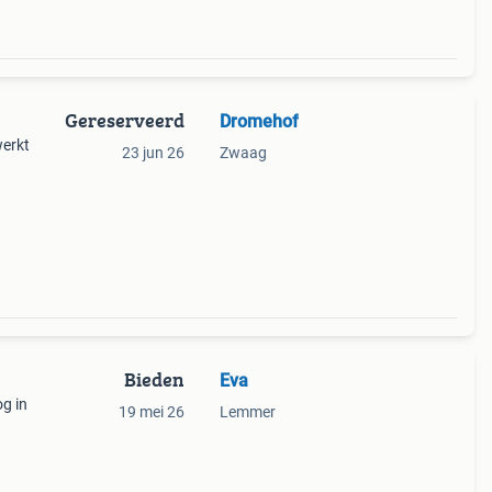
Gereserveerd
Dromehof
werkt
23 jun 26
Zwaag
-
Bieden
Eva
og in
19 mei 26
Lemmer