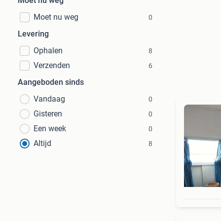
Moet nu weg
Moet nu weg
0
Levering
Ophalen
8
Verzenden
6
Aangeboden sinds
Vandaag
0
Gisteren
0
Een week
0
Altijd
8