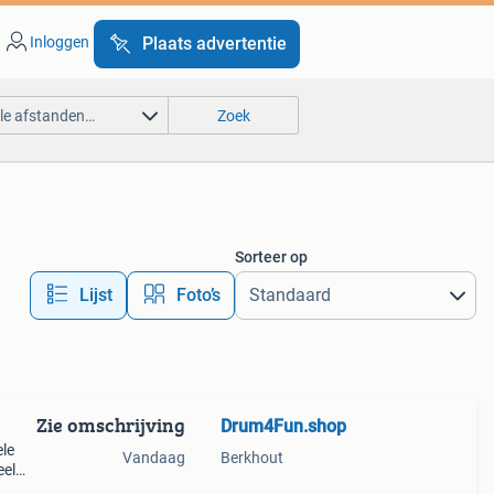
Inloggen
Plaats advertentie
lle afstanden…
Zoek
Sorteer op
Lijst
Foto’s
Zie omschrijving
Drum4Fun.shop
ele
Vandaag
Berkhout
eel