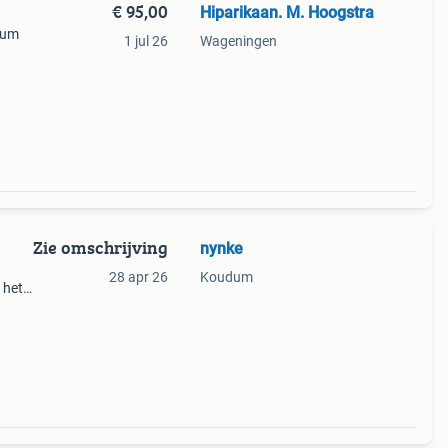
€ 95,00
Hiparikaan. M. Hoogstra
drum
1 jul 26
Wageningen
oor
Zie omschrijving
nynke
28 apr 26
Koudum
 het
en of