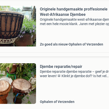
Originele handgemaakte proffesionele
West-Afrikaanse Djembee
Originele handgemaakte west-afrikaanse dje
met een hele mooie klank. Jaren met plezier o
gespeeld. Deze prachtige zware djembe is in 
staat en geeft een zeer vol en helder geluid. M
65
Zo goed als nieuw
Ophalen of Verzenden
Djembe reparatie/repair
Djembe reparatie djembe reparatie – geef je 
weer leven! 🥁 Klinkt je djembe dof? Is het vel
gescheurd of zijn de touwen slap? Ik zorg erv
dat jouw djembe weer klinkt zoals het hoort:
krachtig,
Ophalen of Verzenden