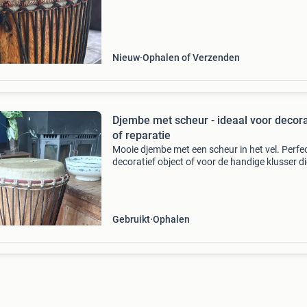
afronden,houtwerk in de olie zetten. Vel verv
met of zonder h
Nieuw
Ophalen of Verzenden
Djembe met scheur - ideaal voor decora
of reparatie
Mooie djembe met een scheur in het vel. Perfec
decoratief object of voor de handige klusser di
vel kan repareren. De djembe is verder in goed
staat en heeft een authentieke uitstraling.
Gebruikt
Ophalen