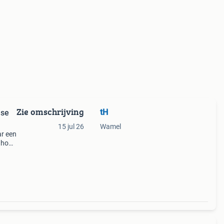
Zie omschrijving
tH
nse
15 jul 26
Wamel
ar een
 hout
ht..