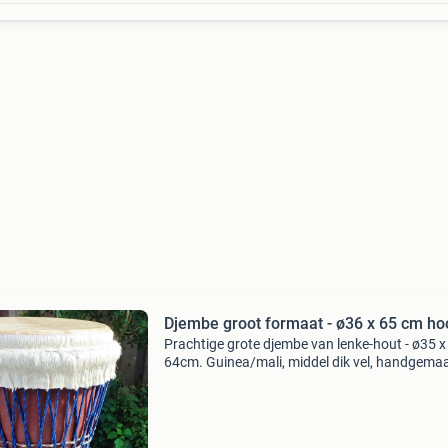
Djembe groot formaat - ø36 x 65 cm ho
Prachtige grote djembe van lenke-hout - ø35 x
64cm. Guinea/mali, middel dik vel, handgemaa
Volle toon klank, diepe bas en zingende slap.
Opgespannen met dyneema touw. Kleine repar
voet - foto 4