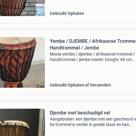
Gebruikt
Ophalen
Yembe / DJEMBE / Afrikaanse Trommel
Handtrommel / Jembe
Mooie yembe / djembe / afrikaanse trommel /
handtrommel / jembe maten: hoogte: 68 cm
diameter bovenzijde: 36 cm klein scheurtje in 
voet (circa 3 cm) houten trommel heeft een n
vel verzending is
Gebruikt
Ophalen of Verzenden
Djembe met beschadigd vel
Aangeboden: een djembe met een gescheurd v
De trommel is verder in goede staat en kan
gerepareerd worden door een nieuw vel te
plaatsen. Ideaal voor de handige muzikant of 