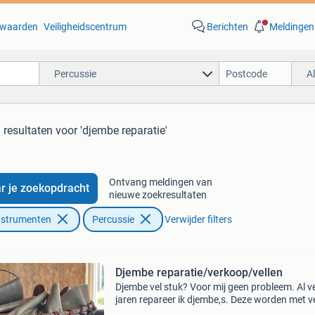
waarden
Veiligheidscentrum
Berichten
Meldingen
Percussie
A
 resultaten
voor 'djembe reparatie'
Ontvang meldingen van
r je zoekopdracht
nieuwe zoekresultaten
nstrumenten
Percussie
Verwijder filters
Djembe reparatie/verkoop/vellen
Djembe vel stuk? Voor mij geen probleem. Al v
jaren repareer ik djembe,s. Deze worden met v
passie en zorg hersteld. Bovenzijde