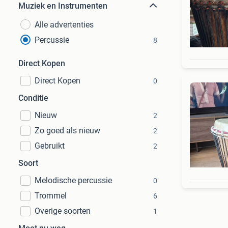
Muziek en Instrumenten
Alle advertenties
Percussie
8
Direct Kopen
Direct Kopen
0
Conditie
Nieuw
2
Zo goed als nieuw
2
Gebruikt
2
Soort
Melodische percussie
0
Trommel
6
Overige soorten
1