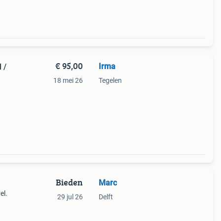
€ 95,00
Irma
 /
18 mei 26
Tegelen
de
ieuw
Bieden
Marc
el.
29 jul 26
Delft
als