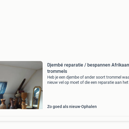
Djembé reparatie / bespannen Afrikaa
trommels
Heb je een djembe of ander soort trommel wa
nieuw vel op moet of die een reparatie aan het
of ringen/touw nodig heeft, stuur me een beric
Ik heb ook een aantal djembé&#39;s te koop.
Zo goed als nieuw
Ophalen