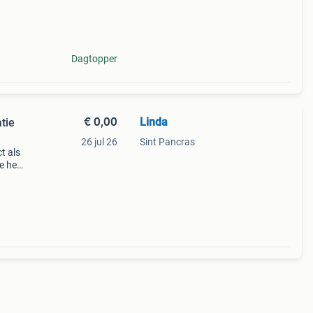
angen
Dagtopper
€ 0,00
Linda
tie
26 jul 26
Sint Pancras
t als
e het
e