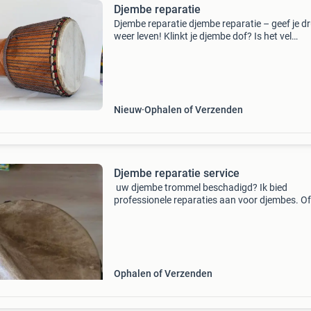
Djembe reparatie
Djembe reparatie djembe reparatie – geef je 
weer leven! Klinkt je djembe dof? Is het vel
gescheurd of zijn de touwen slap? Ik zorg erv
dat jouw djembe weer klinkt zoals het hoort:
krachtig, wa
Nieuw
Ophalen of Verzenden
Djembe reparatie service
uw djembe trommel beschadigd? Ik bied
professionele reparaties aan voor djembes. Of
nu gaat om een gescheurd vel, gebroken touw
andere problemen, ik kan uw djembe weer in
topconditie brengen
Ophalen of Verzenden