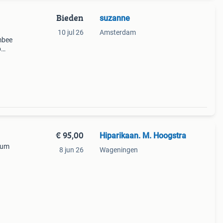
Bieden
suzanne
10 jul 26
Amsterdam
mbee
p
goede
aten:
€ 95,00
Hiparikaan. M. Hoogstra
drum
8 jun 26
Wageningen
oor