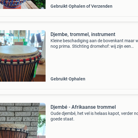
Gebruikt
Ophalen of Verzenden
Djembe, trommel, instrument
Kleine beschadiging aan de bovenkant maar 
nog prima. Stichting dromehof: wij zijn een
kringloopwinkel zonder winstoogmerk in west
friesland. De opbrengst gaat naar het
ondersteunen van eenzame e
Gebruikt
Ophalen
Djembé - Afrikaanse trommel
Oude djembé, het vel is helaas kapot, verder n
goede staat.