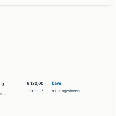
€ 130,00
Dave
og
10 jun 26
's-Hertogenbosch
kt.
atie