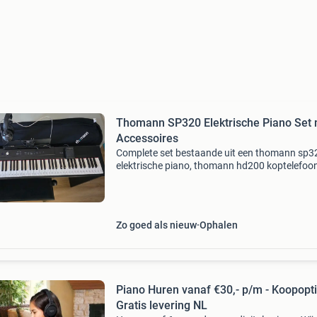
Thomann SP320 Elektrische Piano Set
Accessoires
Complete set bestaande uit een thomann sp3
elektrische piano, thomann hd200 koptelefoon
sustain pedaal en een pianokruk. Hij staat in 
pianokastje, waardoor het er netjes uitziet. All
wat
Zo goed als nieuw
Ophalen
Piano Huren vanaf €30,- p/m - Koopopt
Gratis levering NL