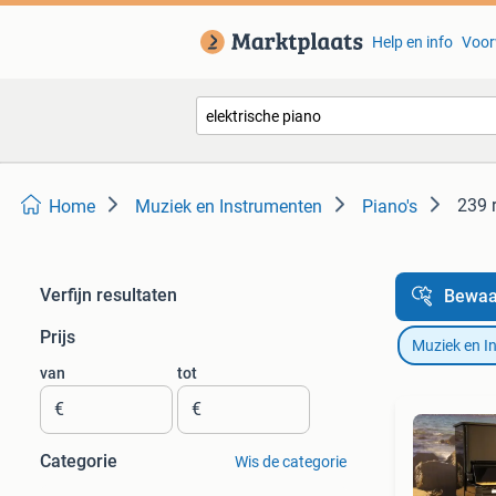
Help en info
Voor
239 
Home
Muziek en Instrumenten
Piano's
Verfijn resultaten
Bewaa
Prijs
Muziek en I
van
tot
€
€
Categorie
Wis de categorie