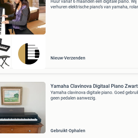
Huur vanaf 6 maanden een digitale piano. Wij
verhuren elektrische piano’s van yamaha, rola
kawai. · Start simpel, zonder grote investering
Ideaal om (weer) te beginnen met piano spelen
Huur e
Nieuw
Verzenden
Yamaha Clavinova Digitaal Piano Zwart
Yamaha clavinova digitale piano. Goed gebrui
geen pedalen aanwezig.
Gebruikt
Ophalen