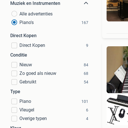
Muziek en Instrumenten
Alle advertenties
Piano's
167
Direct Kopen
Direct Kopen
9
Conditie
Nieuw
84
Zo goed als nieuw
68
Gebruikt
54
Type
Piano
101
Vleugel
6
Overige typen
4