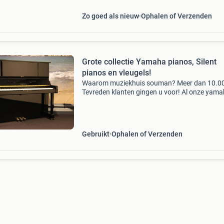
super piano voor de h
Zo goed als nieuw
Ophalen of Verzenden
Grote collectie Yamaha pianos, Silent
pianos en vleugels!
Waarom muziekhuis souman? Meer dan 10.0
Tevreden klanten gingen u voor! Al onze yam
akoestische (silent) piano's met worden gelev
inclusief volledige garantie! Om te weten: al m
dan 45
Gebruikt
Ophalen of Verzenden