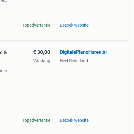
aha
erd
eer
Topadvertentie
Bezoek website
€ 30,00
DigitalePianoHuren.nl
ie &
Vandaag
Heel Nederland
nd en
.
. ·
Topadvertentie
Bezoek website