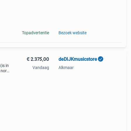
Topadvertentie
Bezoek website
€ 2.375,00
deDIJKmusicstore
(is in
Vandaag
Alkmaar
e nord
2 ex