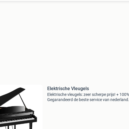
Elektrische Vleugels
Elektrische vleugels: zeer scherpe prijs! + 100
Gegarandeerd de beste service van nederland.
nu op onderstaande link & bekijk onze scherpe 
Ontdek meer foto's, video's en infor