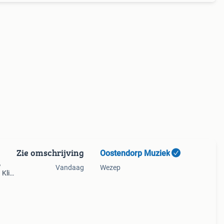
Zie omschrijving
Oostendorp Muziek
%
Vandaag
Wezep
 Klik
prijs.