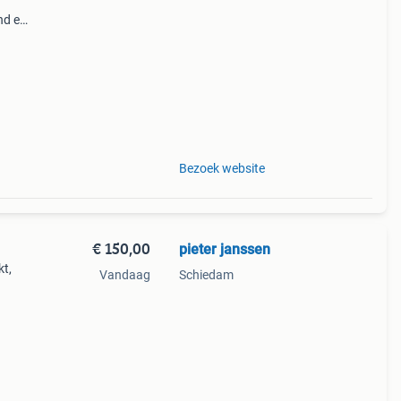
nd en
.
. ·
Bezoek website
€ 150,00
pieter janssen
kt,
Vandaag
Schiedam