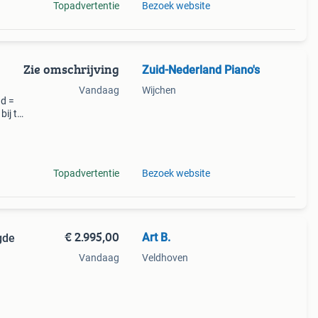
Topadvertentie
Bezoek website
Zie omschrijving
Zuid-Nederland Piano's
Vandaag
Wijchen
ad =
bij te
 de
Topadvertentie
Bezoek website
€ 2.995,00
Art B.
gde
Vandaag
Veldhoven
e
Een