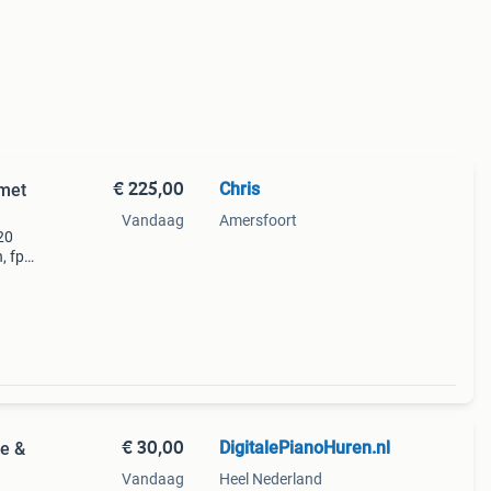
€ 225,00
Chris
 met
Vandaag
Amersfoort
20
, fp1
een
es
€ 30,00
DigitalePianoHuren.nl
ie &
Vandaag
Heel Nederland