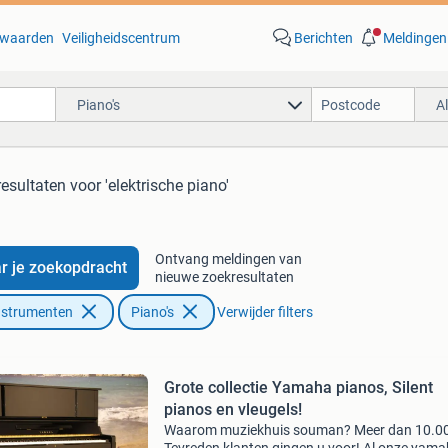
waarden
Veiligheidscentrum
Berichten
Meldingen
Piano's
A
resultaten
voor 'elektrische piano'
Ontvang meldingen van
r je zoekopdracht
nieuwe zoekresultaten
nstrumenten
Piano's
Verwijder filters
Grote collectie Yamaha pianos, Silent
pianos en vleugels!
Waarom muziekhuis souman? Meer dan 10.0