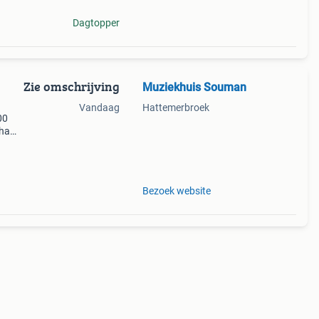
Dagtopper
Zie omschrijving
Muziekhuis Souman
Vandaag
Hattemerbroek
00
aha
erd
eer
Bezoek website