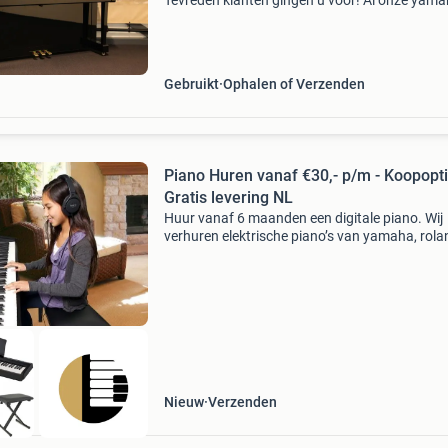
Tevreden klanten gingen u voor! Al onze yam
akoestische (silent) piano's met worden gelev
inclusief volledige garantie! Om te weten: al m
dan 45
Gebruikt
Ophalen of Verzenden
Piano Huren vanaf €30,- p/m - Koopopt
Gratis levering NL
Huur vanaf 6 maanden een digitale piano. Wij
verhuren elektrische piano’s van yamaha, rola
kawai. · Start simpel, zonder grote investering
Ideaal om (weer) te beginnen met piano spelen
Huur e
Nieuw
Verzenden