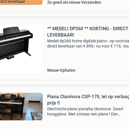
rect leverbaar
Zo goed als nieuw
Verzenden
** MEDELI DP260 ** KORTING - DIRECT
LEVERBAAR!
Medeli dp260 home digitale piano - op voorra
direct leverbaar van € 899,- nu voor € 719,- los 
bestellen accessoires: - bankje - hoofdtelefoon
medeli dp260, een huiskamerpiano m
Nieuw
Ophalen
Piana Clavinova CSP-170, let op verlaa
prijs !!
Electrische piano yamaha clavinova. Zwart
hoogglans. Niet zomaar een piano ! Een
buitenkans! Voor de kenners 😉. En bij serieuz
interesse, mag je ook een serieus bod doen !! 