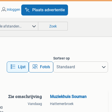
Inloggen
Plaats advertentie
lle afstanden…
Zoek
Sorteer op
Lijst
Foto’s
Zie omschrijving
Muziekhuis Souman
Vandaag
Hattemerbroek
00