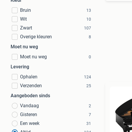
Kleur
Bruin
13
Wit
10
Zwart
107
Overige kleuren
8
Moet nu weg
Moet nu weg
0
Levering
Ophalen
124
Verzenden
25
Aangeboden sinds
Vandaag
2
Gisteren
7
Een week
31