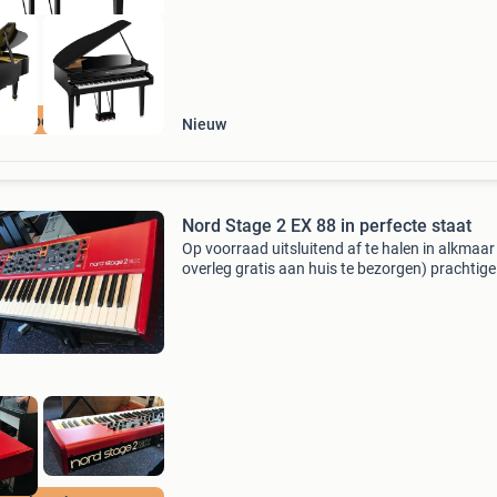
op beoordeeld
Nieuw
Nord Stage 2 EX 88 in perfecte staat
Op voorraad uitsluitend af te halen in alkmaar 
overleg gratis aan huis te bezorgen) prachtig
stage 2 ex 88 in perfecte staat. De nord stage 
88 is de opvolger van de nord stage 2 ha88