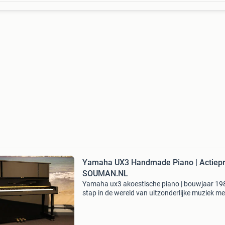
Yamaha UX3 Handmade Piano | Actiepri
SOUMAN.NL
Yamaha ux3 akoestische piano | bouwjaar 19
stap in de wereld van uitzonderlijke muziek me
yamaha ux3, een piano die vakmanschap, eleg
en uitmuntende klank combineert. Of u nu een
doorgewint