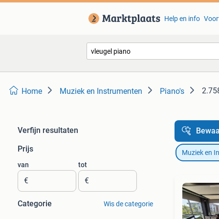
Help en info
Voor
2.75
Home
Muziek en Instrumenten
Piano's
Verfijn resultaten
Bewaa
Prijs
Muziek en I
van
tot
€
€
Categorie
Wis de categorie