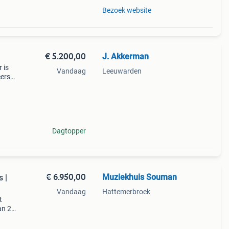
Bezoek website
€ 5.200,00
J. Akkerman
 is
Vandaag
Leeuwarden
eerste
bon
Dagtopper
€ 6.950,00
Muziekhuis Souman
 |
Vandaag
Hattemerbroek
t
an 20
en