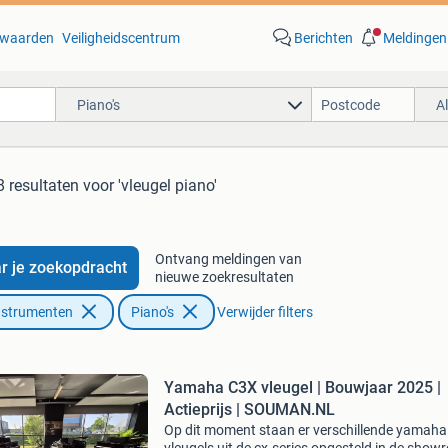
waarden
Veiligheidscentrum
Berichten
Meldingen
Piano's
A
8 resultaten
voor 'vleugel piano'
Ontvang meldingen van
r je zoekopdracht
nieuwe zoekresultaten
nstrumenten
Piano's
Verwijder filters
Yamaha C3X vleugel | Bouwjaar 2025 |
Actieprijs | SOUMAN.NL
Op dit moment staan er verschillende yamaha