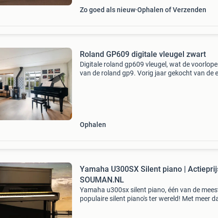
Zo goed als nieuw
Ophalen of Verzenden
Roland GP609 digitale vleugel zwart
Digitale roland gp609 vleugel, wat de voorloper
van de roland gp9. Vorig jaar gekocht van de 
eigenaar en verkeert in nette staat. Aankoop
aanwezig (mei 2023, prijs €10.500). Reden va
Ophalen
Yamaha U300SX Silent piano | Actieprijs
SOUMAN.NL
Yamaha u300sx silent piano, één van de mees
populaire silent piano's ter wereld! Met meer d
yamaha silent piano's, 40 akoestische piano's 
vleugels in voorraad, behoort muziekhuis