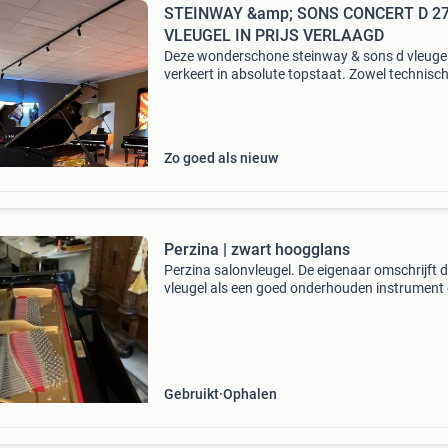
STEINWAY &amp; SONS CONCERT D 2
VLEUGEL IN PRIJS VERLAAGD
Deze wonderschone steinway & sons d vleuge
verkeert in absolute topstaat. Zowel technisch
qua kast. Nu tijdelijk in prijs verlaagd. € 62500,
inclusief transport (b.g. In nl) en 5 jaar g
Zo goed als nieuw
Perzina | zwart hoogglans
Perzina salonvleugel. De eigenaar omschrijft 
vleugel als een goed onderhouden instrument
jarenlang regelmatig werd gestemd, met een
warme, volle klank en een uitstekende speelaa
dat altij
Gebruikt
Ophalen