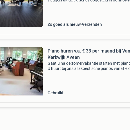
vleugels uit de cx-series opgesteld in de sho
van muziekhuis souman in hattemerbroek.
Waaronder een bijzonder jonge en als nieuwe
yamaha c3x vleugel ui
Zo goed als nieuw
Verzenden
Piano huren v.a. € 33 per maand bij Va
Kerkwijk Aveen
Gaat u na de zomervakantie starten met pian
U huurt bij ons al akoestische piano's vanaf €
per maand. Liever een nieuwe zwart hooggla
piano leasen? Ook deze huurt u al vanaf 80 eu
Gebruikt