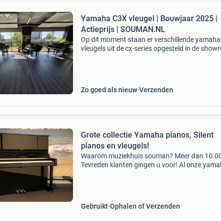
Yamaha C3X vleugel | Bouwjaar 2025 |
Actieprijs | SOUMAN.NL
Op dit moment staan er verschillende yamaha
vleugels uit de cx-series opgesteld in de sho
van muziekhuis souman in hattemerbroek.
Waaronder een bijzonder jonge en als nieuwe
yamaha c3x vleugel ui
Zo goed als nieuw
Verzenden
Grote collectie Yamaha pianos, Silent
pianos en vleugels!
Waarom muziekhuis souman? Meer dan 10.0
Tevreden klanten gingen u voor! Al onze yam
akoestische (silent) piano's met worden gelev
inclusief volledige garantie! Om te weten: al m
dan 45
Gebruikt
Ophalen of Verzenden