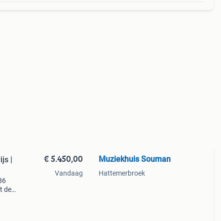
€ 5.450,00
Muziekhuis Souman
js |
Vandaag
Hattemerbroek
86
t de
antie