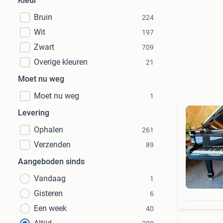
Kleur
Bruin
224
Wit
197
Zwart
709
Overige kleuren
21
Moet nu weg
Moet nu weg
1
Levering
Ophalen
261
Verzenden
89
Aangeboden sinds
Vandaag
1
Gisteren
6
Een week
40