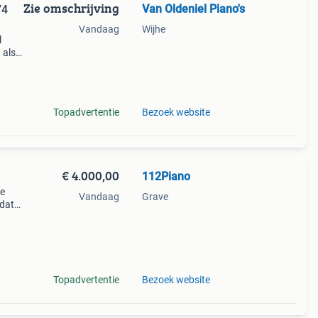
Zie omschrijving
Van Oldeniel Piano's
74
Vandaag
Wijhe
l
 als
-
Topadvertentie
Bezoek website
€ 4.000,00
112Piano
de
Vandaag
Grave
 dat
rd, en
Topadvertentie
Bezoek website