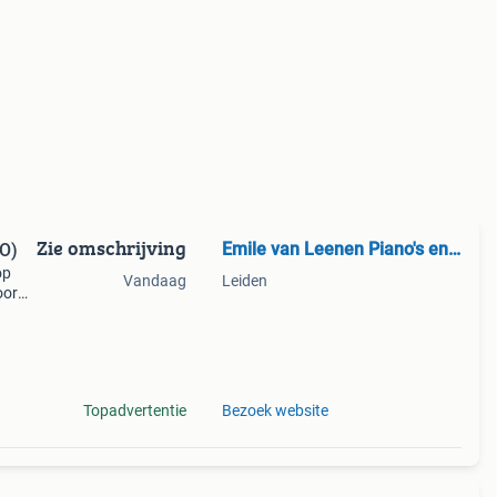
Zie omschrijving
Emile van Leenen Piano's en Vleugels
 O)
op
Vandaag
Leiden
oor
ging,
baar
Topadvertentie
Bezoek website