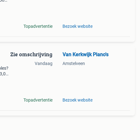
wroom
Topadvertentie
Bezoek website
Zie omschrijving
Van Kerkwijk Piano's
n
Vandaag
Amstelveen
oles?
33,00
ns
Topadvertentie
Bezoek website