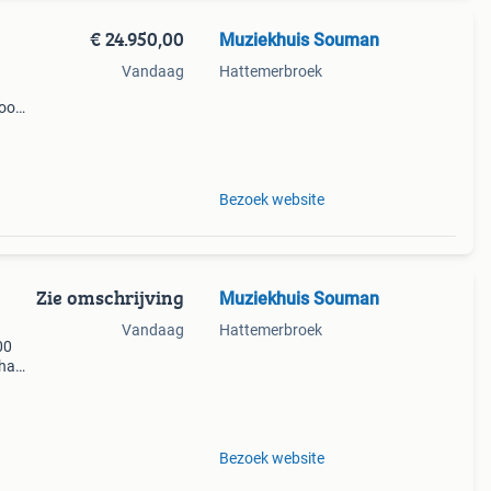
€ 24.950,00
Muziekhuis Souman
Vandaag
Hattemerbroek
wroom
Bezoek website
Zie omschrijving
Muziekhuis Souman
Vandaag
Hattemerbroek
00
aha
erd
eer
Bezoek website