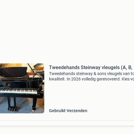
Tweedehands Steinway vleugels (A, B,
Tweedehands steinway & sons vleugels van t
kwaliteit. In 2026 volledig gerenoveerd. Kies v
veilig kopen met 12 jaar garantie, gratis bezor
gratis stembeurt. Op dit moment nog beschik
Gebruikt
Verzenden