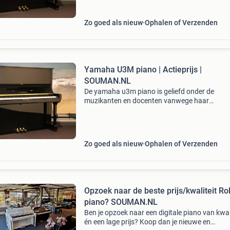
Zo goed als nieuw
Ophalen of Verzenden
Yamaha U3M piano | Actieprijs |
SOUMAN.NL
De yamaha u3m piano is geliefd onder de
muzikanten en docenten vanwege haar
uitstekende kwaliteit en prijs verhouding. Deze
piano is zowel voor popmuziek als klassieke 
te gebruiken. Een lichte
Zo goed als nieuw
Ophalen of Verzenden
Opzoek naar de beste prijs/kwaliteit Ro
piano? SOUMAN.NL
Ben je opzoek naar een digitale piano van kwal
én een lage prijs? Koop dan je nieuwe en