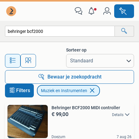
Muziek en Instrumenten
Sorteer op
Alle afstanden…
Bewaar je zoekopdracht
Filters
Muziek en Instrumenten
Behringer BCF2000 MIDI controller
€ 99,00
Details
Doezum
7 aug 26