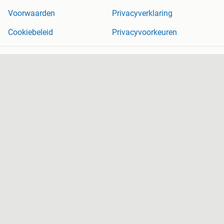
Voorwaarden
Privacyverklaring
Cookiebeleid
Privacyvoorkeuren
Over Marktplaats
Werken bij
Perskamer
Adevinta
2dehands
2ememain
Sitemap
Marktplaats is, voor zover wettelijk toegestaan, niet aansprakelijk
voor (gevolg)schade die voortkomt uit het gebruik van deze site,
dan wel uit fouten of ontbrekende functionaliteiten op deze site.
Copyright © 2026 Marktplaats B.V. Alle rechten voorbehouden.
een
onderneming