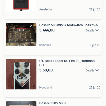
Amsterdam
28 jul 26
Boss rc 505 mk2 + footswitch Boss f5-6
€ 444,00
Details
Schinnen
9 jun 26
t.k. Boss Looper RC1 en El._Harmonix
OD
€ 60,00
Details
Hoogland
25 jul 26
Boss RC 505 MK II