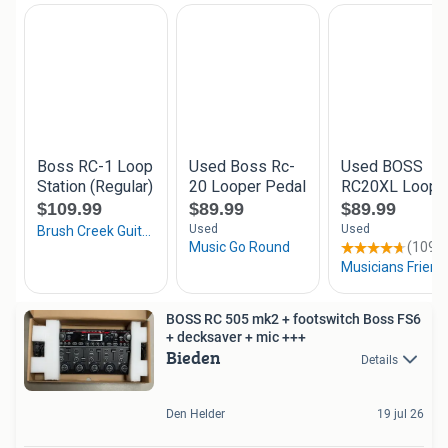
BOSS RC 505 mk2 + footswitch Boss FS6
+ decksaver + mic +++
Bieden
Details
Den Helder
19 jul 26