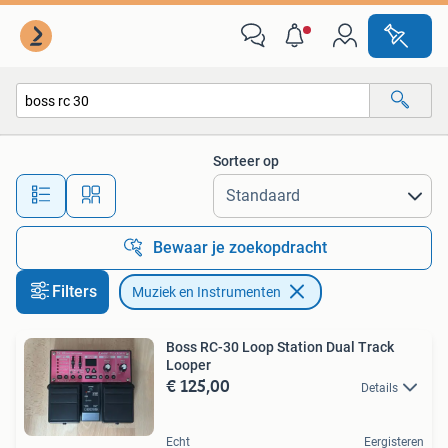
Muziek en Instrumenten
Sorteer op
Alle afstanden…
Bewaar je zoekopdracht
Filters
Muziek en Instrumenten
Boss RC-30 Loop Station Dual Track
Looper
€ 125,00
Details
Echt
Eergisteren