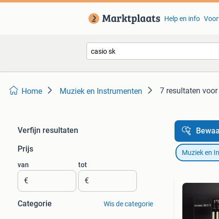
Help en info
Voor
7 resultaten
voor 
Home
Muziek en Instrumenten
Verfijn resultaten
Bewaa
Prijs
Muziek en I
van
tot
€
€
Categorie
Wis de categorie