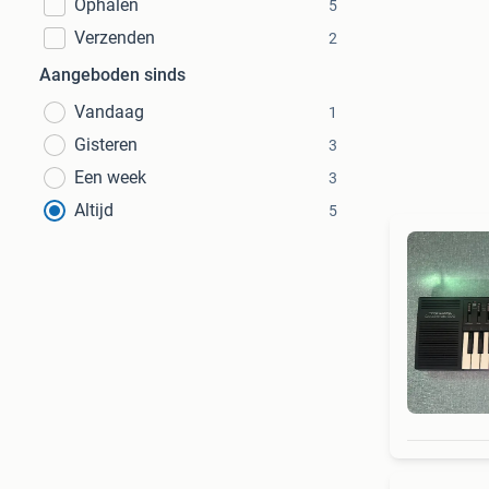
Ophalen
5
Verzenden
2
Aangeboden sinds
Vandaag
1
Gisteren
3
Een week
3
Altijd
5