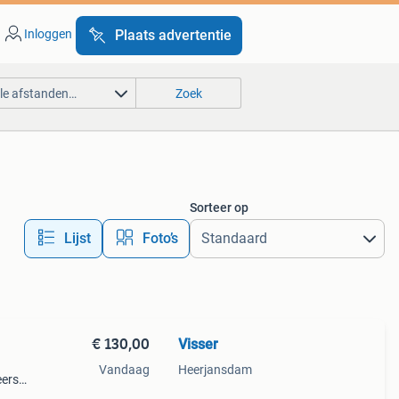
Inloggen
Plaats advertentie
lle afstanden…
Zoek
Sorteer op
Lijst
Foto’s
€ 130,00
Visser
Vandaag
Heerjansdam
eerste
 tot