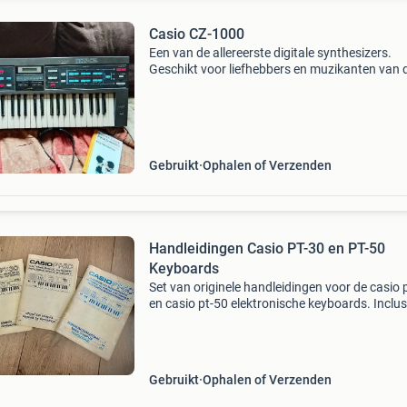
Casio CZ-1000
Een van de allereerste digitale synthesizers.
Geschikt voor liefhebbers en muzikanten van 
80&#39;s newwave sound. De originele adapt
ontbreekt maar het apparaat werkt prima met
universele voe
Gebruikt
Ophalen of Verzenden
Handleidingen Casio PT-30 en PT-50
Keyboards
Set van originele handleidingen voor de casio 
en casio pt-50 elektronische keyboards. Inclus
een &#39;fun with your casio keyboard&#39; 
Ideaal voor verzamelaars of eigenaren van
Gebruikt
Ophalen of Verzenden