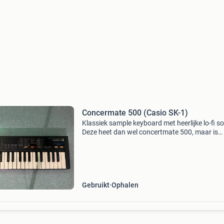
Concermate 500 (Casio SK-1)
Klassiek sample keyboard met heerlijke lo-fi s
Deze heet dan wel concertmate 500, maar is
identiek aan een casio sk-1. Op aanvraag kan 
voor meerprijs een trigger input op de ‘one key
kno
Gebruikt
Ophalen