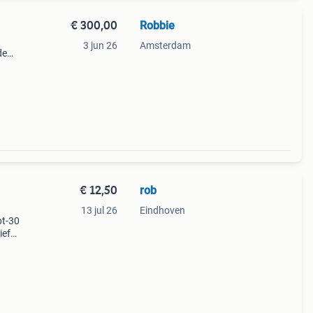
€ 300,00
Robbie
3 jun 26
Amsterdam
de
er
€ 12,50
rob
13 jul 26
Eindhoven
pt-30
ief
boek.