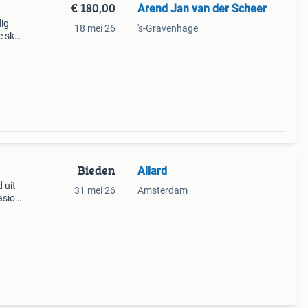
€ 180,00
Arend Jan van der Scheer
dig
18 mei 26
's-Gravenhage
e sk1
e
Bieden
Allard
 uit
31 mei 26
Amsterdam
asio
in
bij