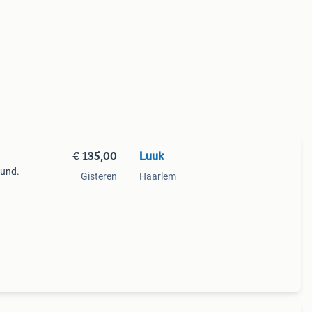
€ 135,00
Luuk
ound.
Gisteren
Haarlem
er
 play’