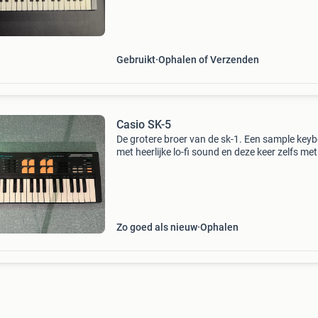
een echte klassieker. Dankzij de karakteristieke
Gebruikt
Ophalen of Verzenden
Casio SK-5
De grotere broer van de sk-1. Een sample key
met heerlijke lo-fi sound en deze keer zelfs met
sample pads. Op aanvraag kan er ook een pit
mod ingebouwd worden met 2 potmeters (1
normale pitch
Zo goed als nieuw
Ophalen