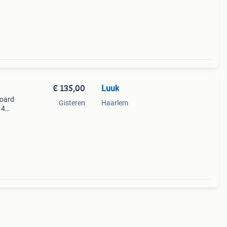
 8-bit
€ 135,00
Luuk
board
Gisteren
Haarlem
 4
ch