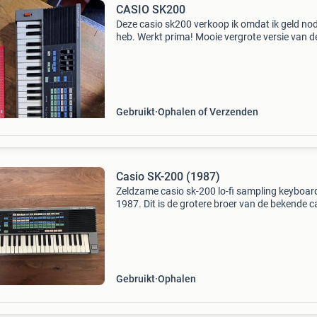
CASIO SK200
Deze casio sk200 verkoop ik omdat ik geld no
heb. Werkt prima! Mooie vergrote versie van d
waar je dus ook mee kan samplen. Verder de t
verwachten geluiden van een vintage casio
keyboard.
Gebruikt
Ophalen of Verzenden
Casio SK-200 (1987)
Zeldzame casio sk-200 lo-fi sampling keyboard
1987. Dit is de grotere broer van de bekende c
sk-1. Voor de kenners.. Het keyboard verkeert 
goede staat en werkt perfect. Gaat alleen weg 
Gebruikt
Ophalen