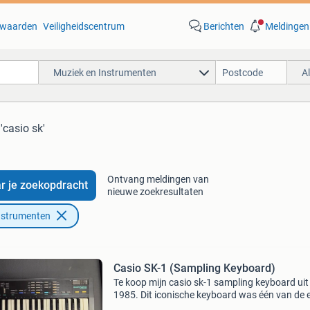
waarden
Veiligheidscentrum
Berichten
Meldingen
Muziek en Instrumenten
A
'casio sk'
Ontvang meldingen van
r je zoekopdracht
nieuwe zoekresultaten
nstrumenten
Casio SK-1 (Sampling Keyboard)
Te koop mijn casio sk-1 sampling keyboard uit
1985. Dit iconische keyboard was één van de 
betaalbare sampling-keyboards en groeide uit