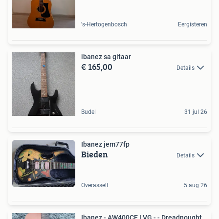
's-Hertogenbosch
Eergisteren
ibanez sa gitaar
€ 165,00
Details
Budel
31 jul 26
Ibanez jem77fp
Bieden
Details
Overasselt
5 aug 26
Ibanez - AW400CE LVG - - Dreadnought