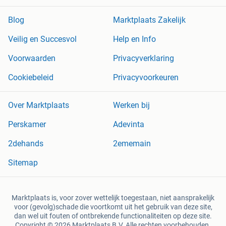
Blog
Marktplaats Zakelijk
Veilig en Succesvol
Help en Info
Voorwaarden
Privacyverklaring
Cookiebeleid
Privacyvoorkeuren
Over Marktplaats
Werken bij
Perskamer
Adevinta
2dehands
2ememain
Sitemap
Marktplaats is, voor zover wettelijk toegestaan, niet aansprakelijk
voor (gevolg)schade die voortkomt uit het gebruik van deze site,
dan wel uit fouten of ontbrekende functionaliteiten op deze site.
Copyright © 2026 Marktplaats B.V. Alle rechten voorbehouden.