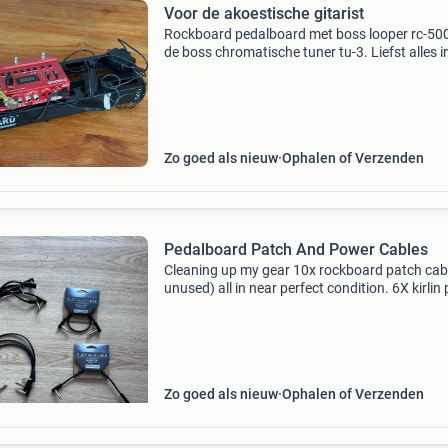
Voor de akoestische gitarist
Rockboard pedalboard met boss looper rc-50
de boss chromatische tuner tu-3. Liefst alles i
koop: vaste prijs € 300,- los kan ook. Pedalboa
60,- looper: € 210,- tuner: &eur
Zo goed als nieuw
Ophalen of Verzenden
Pedalboard Patch And Power Cables
Cleaning up my gear 10x rockboard patch cab
unused) all in near perfect condition. 6X kirlin
cables 1x mxr patch cable 2x unknown patch 
6x power cables 1x daisy chain (without powe
Zo goed als nieuw
Ophalen of Verzenden