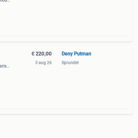
 mod
t
zorgt
€ 220,00
Deny Putman
3 aug 26
Sprundel
arist
eerd
 d