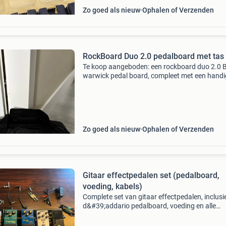
Zo goed als nieuw
Ophalen of Verzenden
RockBoard Duo 2.0 pedalboard met tas
Te koop aangeboden: een rockboard duo 2.0 
warwick pedal board, compleet met een handi
draagtas. Dit pedaalbord is ideaal voor het
organiseren en transporteren van je effectped
Tc electronic
Zo goed als nieuw
Ophalen of Verzenden
Gitaar effectpedalen set (pedalboard,
voeding, kabels)
Complete set van gitaar effectpedalen, inclusi
d&#39;addario pedalboard, voeding en alle
benodigde kabels. De set bestaat uit een hoto
xtomp mini, electro-harmonix canyon delay & 