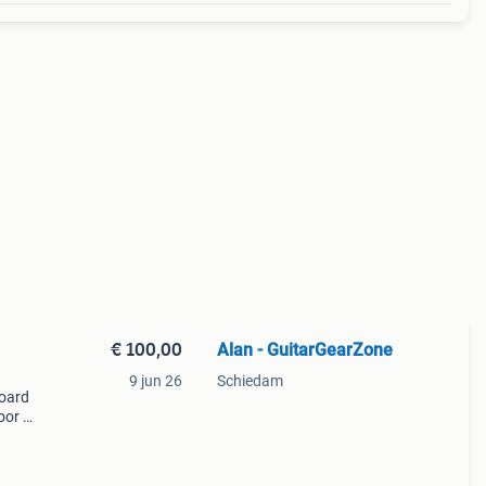
€ 100,00
Alan - GuitarGearZone
9 jun 26
Schiedam
board
oor tc
aard
et v