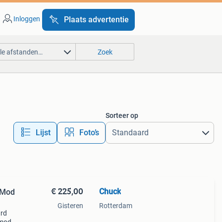
Inloggen
Plaats advertentie
lle afstanden…
Zoek
Sorteer op
Lijst
Foto’s
€ 225,00
Chuck
 Mod
Gisteren
Rotterdam
ard