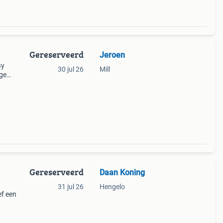
Gereserveerd
Jeroen
By
30 jul 26
Mill
ge
alen.
Gereserveerd
Daan Koning
31 jul 26
Hengelo
ef een
ne
loope