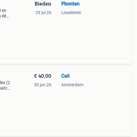
Bieden
Pbontan
0 en
29 jul 26
IJsselstein
n één
rd: €
€ 40,00
Cali
les (2
30 jun 26
Amsterdam
 patch
cable
r