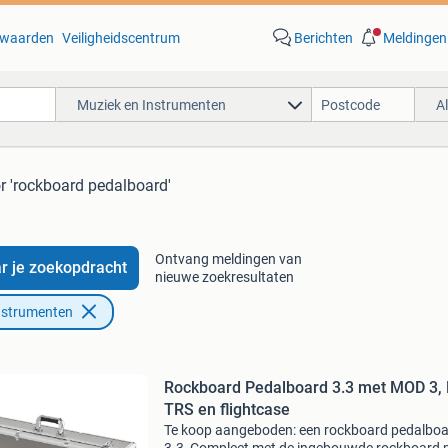
waarden
Veiligheidscentrum
Berichten
Meldingen
Muziek en Instrumenten
A
r 'rockboard pedalboard'
Ontvang meldingen van
r je zoekopdracht
nieuwe zoekresultaten
nstrumenten
Rockboard Pedalboard 3.3 met MOD 3,
TRS en flightcase
Te koop aangeboden: een rockboard pedalbo