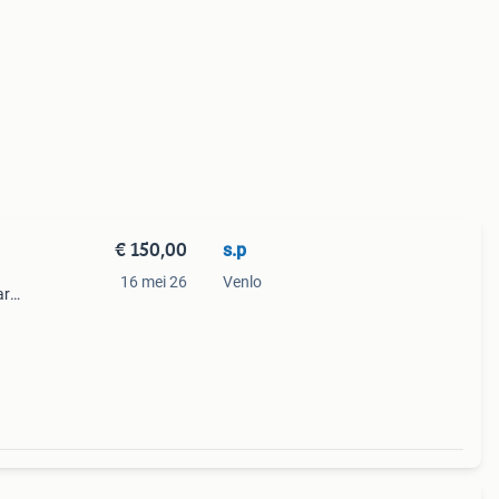
€ 150,00
s.p
16 mei 26
Venlo
ar