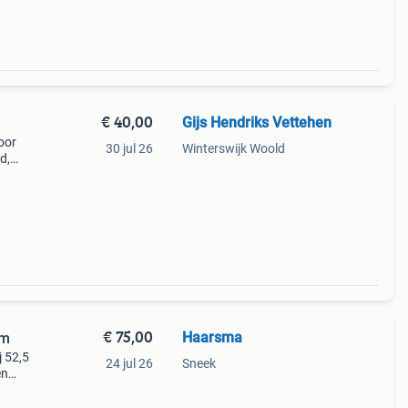
€ 40,00
Gijs Hendriks Vettehen
oor
30 jul 26
Winterswijk Woold
d,
p de
 bord.
€ 75,00
Haarsma
cm
j 52,5
24 jul 26
Sneek
en