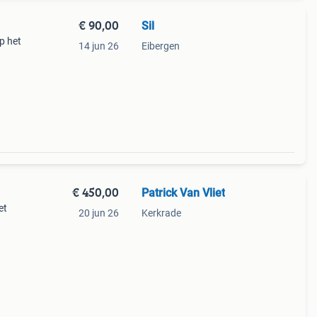
€ 90,00
Sil
p het
14 jun 26
Eibergen
€ 450,00
Patrick Van Vliet
et
20 jun 26
Kerkrade
abels
x kan