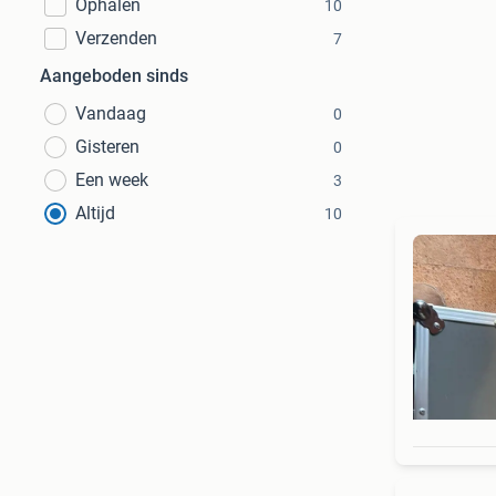
Ophalen
10
Verzenden
7
Aangeboden sinds
Vandaag
0
Gisteren
0
Een week
3
Altijd
10