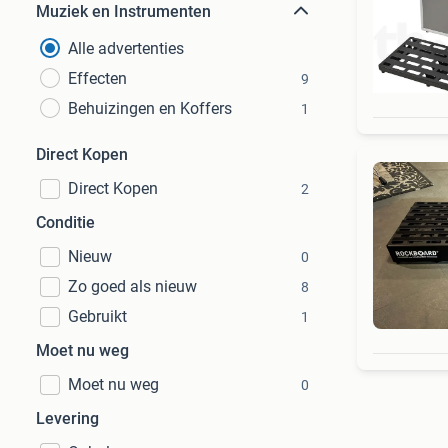
Muziek en Instrumenten
Alle advertenties
Effecten
9
Behuizingen en Koffers
1
Direct Kopen
Direct Kopen
2
Conditie
Nieuw
0
Zo goed als nieuw
8
Gebruikt
1
Moet nu weg
Moet nu weg
0
Levering