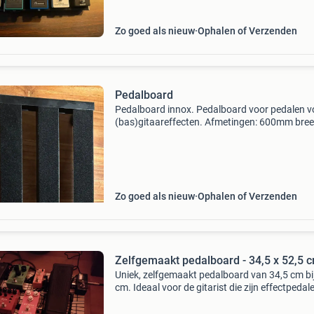
Zo goed als nieuw
Ophalen of Verzenden
Pedalboard
Pedalboard innox. Pedalboard voor pedalen v
(bas)gitaareffecten. Afmetingen: 600mm bree
305mm diep. Hoogte is verstelbaar. Pedalen o
foto’s zijn ter illustratie van de grootte van het
Z
Zo goed als nieuw
Ophalen of Verzenden
Zelfgemaakt pedalboard - 34,5 x 52,5 
Uniek, zelfgemaakt pedalboard van 34,5 cm bi
cm. Ideaal voor de gitarist die zijn effectpedal
georganiseerd wil houden. Het board is stevig
gebouwd van deels massief meranti en biedt