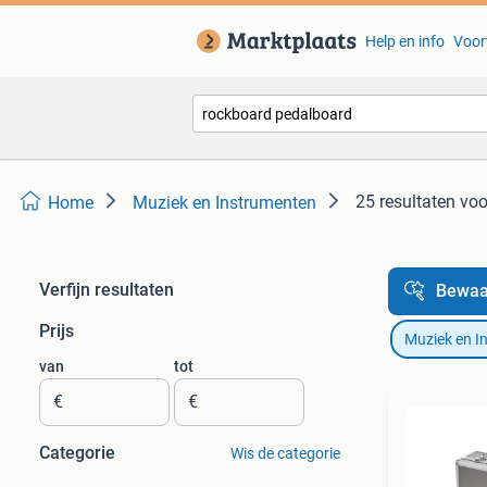
Help en info
Voor
25 resultaten
voo
Home
Muziek en Instrumenten
Verfijn resultaten
Bewaa
Prijs
Muziek en I
van
tot
€
€
Categorie
Wis de categorie