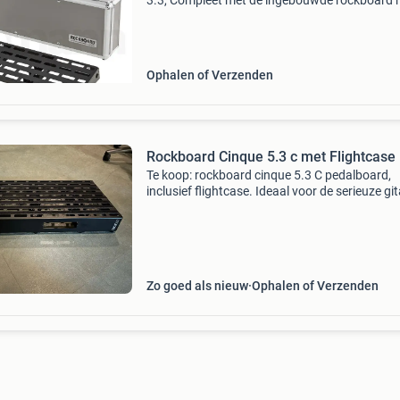
3.3, Compleet met de ingebouwde rockboard
3 en een rockboard minimod trs. Dit alles word
geleverd inclusief de originele flightcase, wat 
voor op
Ophalen of Verzenden
Rockboard Cinque 5.3 c met Flightcase
Te koop: rockboard cinque 5.3 C pedalboard,
inclusief flightcase. Ideaal voor de serieuze git
of bassist die zijn pedalen veilig en georganis
wil vervoeren. Het board biedt veel ruimte voor
Zo goed als nieuw
Ophalen of Verzenden