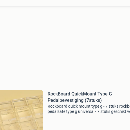
RockBoard QuickMount Type G
Pedalbevestiging (7stuks)
Rockboard quick mount type g - 7 stuks rock
pedalsafe type g universal - 7 stuks geschikt v
elektronic effectpedalen in de bekende stand
maat met zij-aansluitingen aangeboden: een s