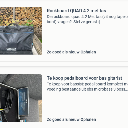
Rockboard QUAD 4.2 met tas
De rockboard quad 4.2 Met tas (zit nog tape o
bord) vragen?, Stel ze gerust :)
Zo goed als nieuw
Ophalen
Te koop pedalboard voor bas gitarist
Te koop voor bassist: pedal board kompleet m
voeding bestaande uit ebs microbass 3 boss
chorus boss compressor rockboard voeding k
en koffer reden van verkoop is aanschaf tone
getest worde
Zo goed als nieuw
Ophalen