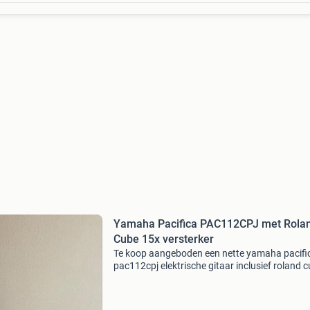
Yamaha Pacifica PAC112CPJ met Rola
Cube 15x versterker
Te koop aangeboden een nette yamaha pacifi
pac112cpj elektrische gitaar inclusief roland 
versterker, gitaarband en gitaarkabel. Inclusief
yamaha pacifica pac112cpj (hss-
pickupconfiguratie), zw