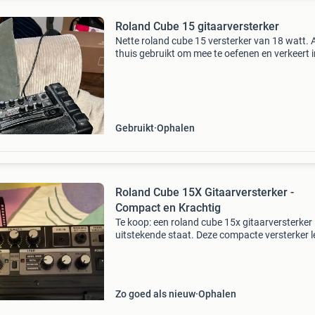
Roland Cube 15 gitaarversterker
Nette roland cube 15 versterker van 18 watt. A
thuis gebruikt om mee te oefenen en verkeert i
goede staat, beetje stoffig maar zo schoon te
maken. Ideaal voor beginners of als compacte
oefenvers
Gebruikt
Ophalen
Roland Cube 15X Gitaarversterker -
Compact en Krachtig
Te koop: een roland cube 15x gitaarversterker 
uitstekende staat. Deze compacte versterker l
een verrassend krachtig geluid en is ideaal voo
oefensessies thuis, in de studio of voor kleine 
Zo goed als nieuw
Ophalen