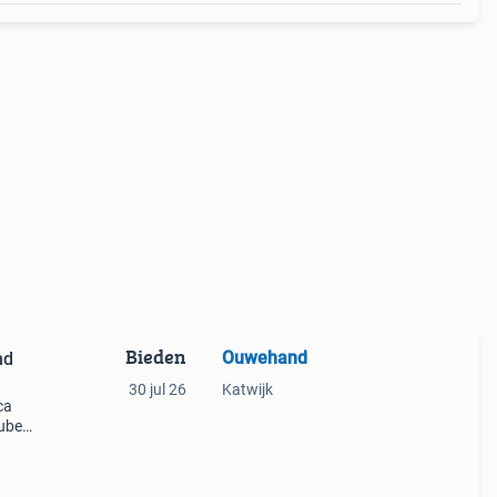
Bieden
Ouwehand
nd
30 jul 26
Katwijk
ca
cube
: