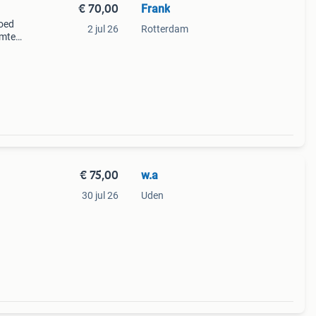
€ 70,00
Frank
goed
2 jul 26
Rotterdam
imtes,
les
€ 75,00
w.a
30 jul 26
Uden