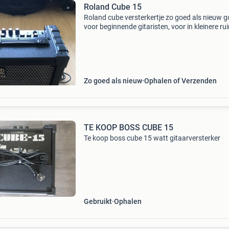
Roland Cube 15
Roland cube versterkertje zo goed als nieuw 
voor beginnende gitaristen, voor in kleinere ru
de zolderkamer bij je ouders, noem maar op al
doet het, verkeert in zeer goede staat ik doe er
Zo goed als nieuw
Ophalen of Verzenden
TE KOOP BOSS CUBE 15
Te koop boss cube 15 watt gitaarversterker
Gebruikt
Ophalen