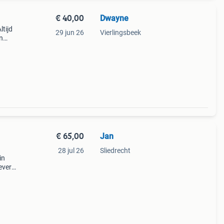
€ 40,00
Dwayne
ltijd
29 jun 26
Vierlingsbeek
n
€ 65,00
Jan
28 jul 26
Sliedrecht
in
evert
r
opt