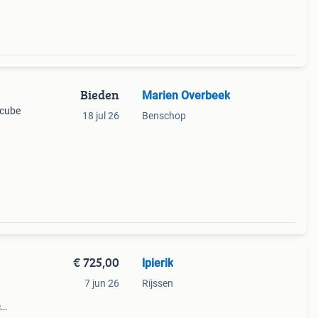
Bieden
Marien Overbeek
 cube
18 jul 26
Benschop
€ 725,00
lpierik
7 jun 26
Rijssen
c