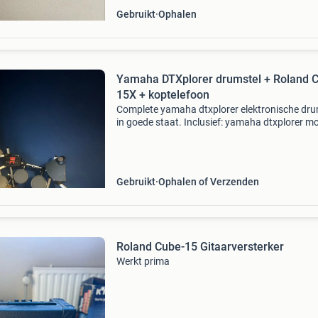
Gebruikt
Ophalen
Yamaha DTXplorer drumstel + Roland 
15X + koptelefoon
Complete yamaha dtxplorer elektronische dr
in goede staat. Inclusief: yamaha dtxplorer m
compleet rack drum pads en bekkens kick- en 
pedaal drumkruk roland cube 15x versterker
koptele
Gebruikt
Ophalen of Verzenden
Roland Cube-15 Gitaarversterker
Werkt prima