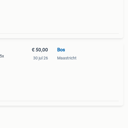
€ 50,00
Bos
15x
30 jul 26
Maastricht
leuk