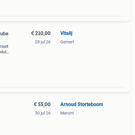
€ 210,00
Vitalij
Cube
28 jul 26
Gemert
umset
odule
hi-hat
€ 55,00
Arnoud Storteboom
30 jul 26
Marum