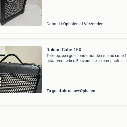
Gebruikt
Ophalen of Verzenden
Roland Cube 15X
Te koop: een goed onderhouden roland cube 
gitaarversterker. Eenvoudige en compacte
versterker met een aantal distortion effecten, 
voor de beginnende gitarist.
Zo goed als nieuw
Ophalen