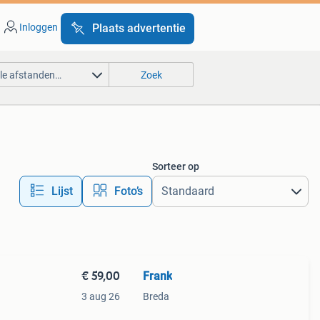
Inloggen
Plaats advertentie
lle afstanden…
Zoek
Sorteer op
Lijst
Foto’s
€ 59,00
Frank
3 aug 26
Breda