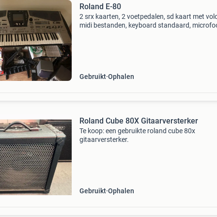
Roland E-80
2 srx kaarten, 2 voetpedalen, sd kaart met vol
midi bestanden, keyboard standaard, microfo
met standaard, roland mx1 mixer, toebehoren
midi en geluidskabels, versie 2,
gebruikshandleiding, prima
Gebruikt
Ophalen
Roland Cube 80X Gitaarversterker
Te koop: een gebruikte roland cube 80x
gitaarversterker.
Gebruikt
Ophalen