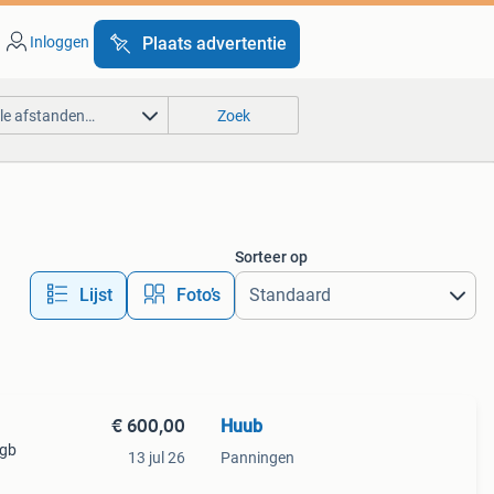
Inloggen
Plaats advertentie
lle afstanden…
Zoek
Sorteer op
Lijst
Foto’s
€ 600,00
Huub
 gb
13 jul 26
Panningen