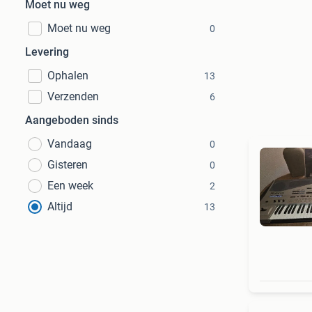
Moet nu weg
Moet nu weg
0
Levering
Ophalen
13
Verzenden
6
Aangeboden sinds
Vandaag
0
Gisteren
0
Een week
2
Altijd
13