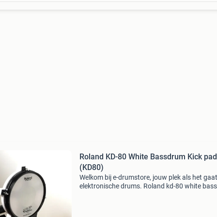
Roland KD-80 White Bassdrum Kick pad
(KD80)
Welkom bij e-drumstore, jouw plek als het gaa
elektronische drums. Roland kd-80 white bas
pad. De roland kd-80 is voorzien van een 8 inc
gaasvel groot genoeg voor zowel enkel als du
bass