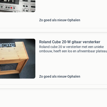
Zo goed als nieuw
Ophalen
Roland Cube 20-W gitaar versterker
Roland cube 20 w versterker met een unieke
ombouw, heeft een los en afneembaar plateaut
de elektriciteit aansluiting voor de versterker h
tegelijkertijd onder ook nog een 3 dubbel
stopcontact v
Zo goed als nieuw
Ophalen