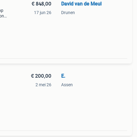
€ 848,00
David van de Meul
op
17 jun 26
Drunen
on
de
€ 200,00
E.
2 mei 26
Assen