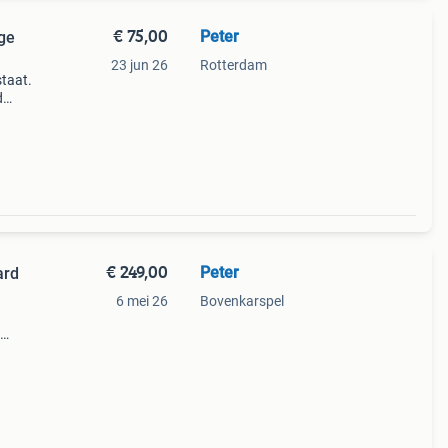
€ 75,00
Peter
age
23 jun 26
Rotterdam
staat.
d
 ook
eidi
€ 249,00
Peter
ard
6 mei 26
Bovenkarspel
nder