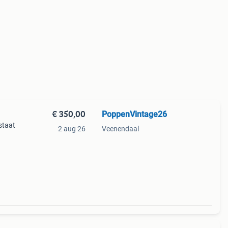
€ 350,00
PoppenVintage26
staat
2 aug 26
Veenendaal