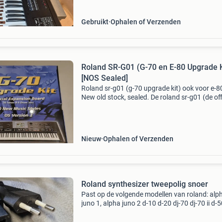
Gebruikt
Ophalen of Verzenden
Roland SR-G01 (G-70 en E-80 Upgrade K
[NOS Sealed]
Roland sr-g01 (g-70 upgrade kit) ook voor e-8
New old stock, sealed. De roland sr-g01 (de off
g-70 upgrade kit). Het is in feite een aangepas
srx-type expansiekaart gevuld met een "best
Nieuw
Ophalen of Verzenden
Roland synthesizer tweepolig snoer
Past op de volgende modellen van roland: alp
juno 1, alpha juno 2 d-10 d-20 dj-70 dj-70 ii d-5
500 d-550 e-10 e-20 e-30 e-70 s-10 e-86 e-96 
fp-8g fp-8 hp-100 hp-135 hp-300 hp-400 hp-6