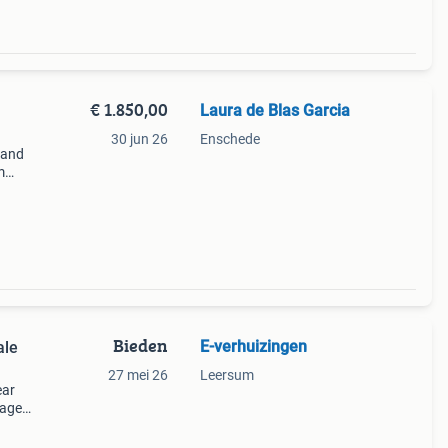
€ 1.850,00
Laura de Blas Garcia
30 jun 26
Enschede
tand
m
td-17
2
Bieden
E-verhuizingen
ale
27 mei 26
Leersum
ear
tage
ker en