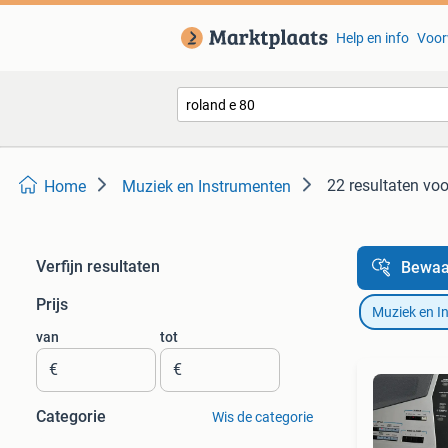
Help en info
Voor
22 resultaten
voo
Home
Muziek en Instrumenten
Verfijn resultaten
Bewaa
Prijs
Muziek en I
van
tot
€
€
Categorie
Wis de categorie