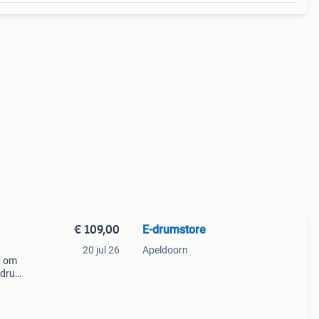
€ 109,00
E-drumstore
20 jul 26
Apeldoorn
t om
sdrum
h
bbel