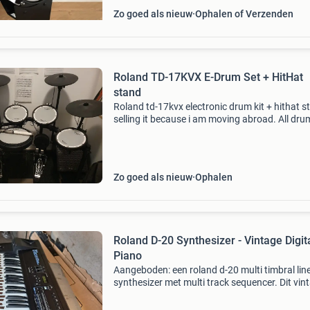
Zo goed als nieuw
Ophalen of Verzenden
Roland TD-17KVX E-Drum Set + HitHat
stand
Roland td-17kvx electronic drum kit + hithat s
selling it because i am moving abroad. All dru
modules working in perfect state. It includes: 
module 1 x pdx-12 3 x pdx-8 1 x vh-10 2 x cy-1
Zo goed als nieuw
Ophalen
Roland D-20 Synthesizer - Vintage Digit
Piano
Aangeboden: een roland d-20 multi timbral lin
synthesizer met multi track sequencer. Dit vin
instrument uit de jaren &#39;80 is een klassie
biedt een breed scala aan geluiden en mogel