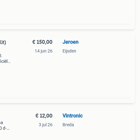
€ 150,00
Jeroen
it)
14 jun 26
Eijsden
0.
iciële
te
€ 12,00
Vintronic
ha
3 jul 26
Breda
0 d-
e-660
00