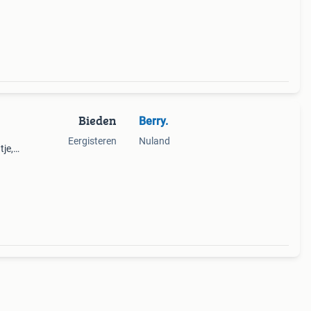
Bieden
Berry.
Eergisteren
Nuland
je,
eeft