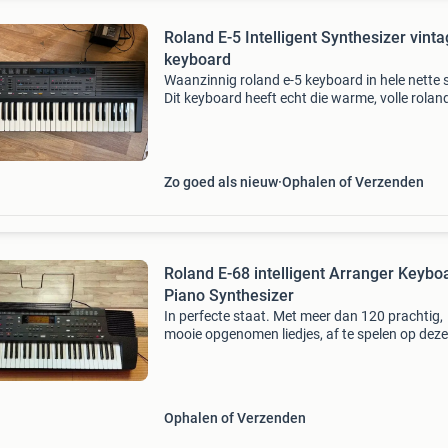
Roland E-5 Intelligent Synthesizer vint
keyboard
Waanzinnig roland e-5 keyboard in hele nette 
Dit keyboard heeft echt die warme, volle rolan
sound van eind jaren ‘80. Alles werkt en komt
met de originele voeding en een geprinte handl
Zo goed als nieuw
Ophalen of Verzenden
Roland E-68 intelligent Arranger Keybo
Piano Synthesizer
In perfecte staat. Met meer dan 120 prachtig,
mooie opgenomen liedjes, af te spelen op deze
keyboard. Muziek van jaren 60, 80, 90. Waaro
filmmuziek.
Ophalen of Verzenden